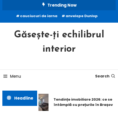
Skip
Trending Now
To
cauciucuri de iarna
anvelope Dunlop
Content
Găsește-ți echilibrul
interior
Menu
Search
Headline
Tendințe imobiliare 2026: ce se
întâmplă cu prețurile în Brașov