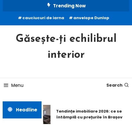
Skip
Trending Now
To
cauciucuri de iarna
anvelope Dunlop
Content
Găsește-ți echilibrul
interior
Menu
Search
Headline
Tendințe imobiliare 2026: ce se
întâmplă cu prețurile în Brașov