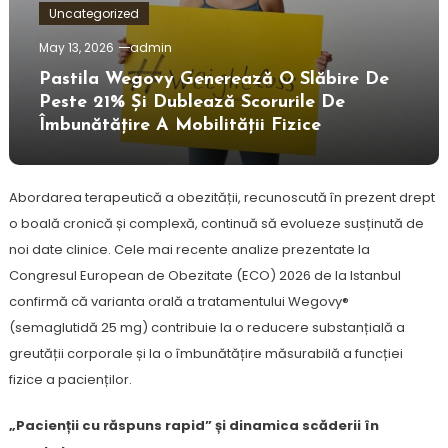
Uncategorized
May 13, 2026
admin
Pastila Wegovy Generează O Slăbire De
Peste 21% Și Dublează Scorurile De
Îmbunătățire A Mobilității Fizice
Abordarea terapeutică a obezității, recunoscută în prezent drept
o boală cronică și complexă, continuă să evolueze susținută de
noi date clinice. Cele mai recente analize prezentate la
Congresul European de Obezitate (ECO) 2026 de la Istanbul
confirmă că varianta orală a tratamentului Wegovy®
(semaglutidă 25 mg) contribuie la o reducere substanțială a
greutății corporale și la o îmbunătățire măsurabilă a funcției
fizice a pacienților.
„Pacienții cu răspuns rapid” și dinamica scăderii în