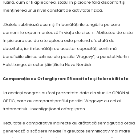
rutină, cum ar fi aplecarea, statul în picioare fără disconfort și
menținerea unui nivel constant de activitate fizică.
„Datele subliniază acum și îmbunătățirile tangibile pe care
oamenii le experimentează în viața de zi cu zi. Abilitatea de a sta
în picioare sau de a te apleca este profund afectată de
obezitate, iar îmbunătățirea acestor capacități confirmă
beneficiile clinice extinse ale pastilei Wegovy”, a punctat Martin
Holst Lange, director științific la Novo Nordisk.
Comparația cu Orforglipron: Eficacitate și tolerabilitate
La același congres au fost prezentate date din studiile ORION și
OPTIC, care au comparat profilul pastilei Wegovy® cu cel al
tratamentului investigațional orforglipron.
Rezultatele comparative indirecte au arătat că semaglutida orală
generează o scădere medie în greutate semnificativ mai mare