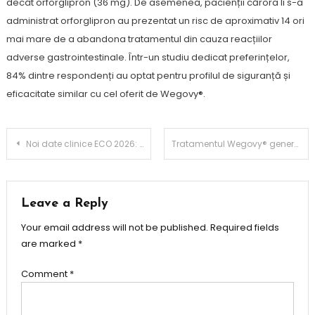
decât orforglipron (36 mg). De asemenea, pacienții cărora li s-a
administrat orforglipron au prezentat un risc de aproximativ 14 ori
mai mare de a abandona tratamentul din cauza reacțiilor
adverse gastrointestinale. Într-un studiu dedicat preferințelor,
84% dintre respondenți au optat pentru profilul de siguranță și
eficacitate similar cu cel oferit de Wegovy®.
Post
Noi date clinice ECO 2026: Doza superioară de Wegovy® generează o slăbire de aproape 28% și protejează masa musculară
Tratamentul Wegovy® generează o scădere în greutate de până la 22,6% la femei în perioada menopauzei și reduce la jumătate riscul de migrene
navigation
Leave a Reply
Your email address will not be published.
Required fields
are marked
*
Comment
*