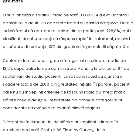
greutate
O sub-analiză a studiului clinic de fază 3 OASIS 4 a evaluat ritmul
de slăbire la adulții cu obezitate tratați cu pastila Wegovy®. Datele
indică faptul că aproape o treime dintre participanți (28,8%) pot fi
clasificați drept „pacienți cu răspuns rapid” la tratament, reușind
o scădere de cel puțin 10% din greutate în primele 16 săptămâni.
Conform datelor, acest grup a înregistrat o scădere medie de
13,2% după patru luni de administrare. Până la finalul celor 64 de
săptămâni de studiu, pacienții cu răspuns rapid au ajuns la o
scădere totală de 21,6% din greutatea inițială. În paralel, pacienții
care nu au îndeplinit criteriile de răspuns rapid au înregistrat o
slăbire medie de 11,5%. Rezultatele din ambele categorii sunt
considerate ca având o relevanță clinică majoră.
Diferențele în ritmul inițial de slăbire au implicații directe în
practica medicală. Prof. dr. W. Timothy Garvey, de la