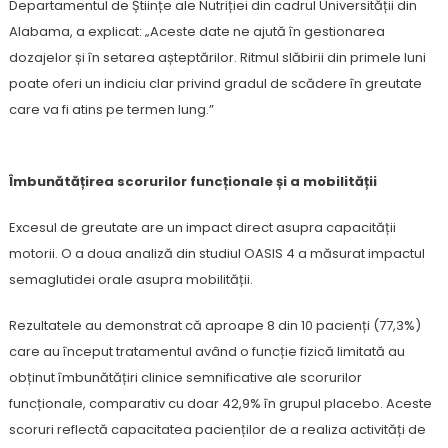
Departamentul de Științe ale Nutriției din cadrul Universității din
Alabama, a explicat: „Aceste date ne ajută în gestionarea
dozajelor și în setarea așteptărilor. Ritmul slăbirii din primele luni
poate oferi un indiciu clar privind gradul de scădere în greutate
care va fi atins pe termen lung.”
Îmbunătățirea scorurilor funcționale și a mobilității
Excesul de greutate are un impact direct asupra capacității
motorii. O a doua analiză din studiul OASIS 4 a măsurat impactul
semaglutidei orale asupra mobilității.
Rezultatele au demonstrat că aproape 8 din 10 pacienți (77,3%)
care au început tratamentul având o funcție fizică limitată au
obținut îmbunătățiri clinice semnificative ale scorurilor
funcționale, comparativ cu doar 42,9% în grupul placebo. Aceste
scoruri reflectă capacitatea pacienților de a realiza activități de