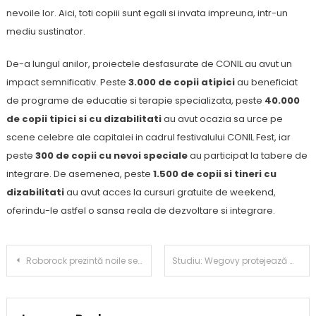
nevoile lor. Aici, toti copiii sunt egali si invata impreuna, intr-un
mediu sustinator.
De-a lungul anilor, proiectele desfasurate de CONIL au avut un
impact semnificativ. Peste
3.000 de copii atipici
au beneficiat
de programe de educatie si terapie specializata, peste
40.000
de copii tipici si cu dizabilitati
au avut ocazia sa urce pe
scene celebre ale capitalei in cadrul festivalului CONIL Fest, iar
peste
300 de copii cu nevoi speciale
au participat la tabere de
integrare. De asemenea, peste
1.500 de copii si tineri cu
dizabilitati
au avut acces la cursuri gratuite de weekend,
oferindu-le astfel o sansa reala de dezvoltare si integrare.
Post
Roborock prezintă noile serii Saros 20 și F25, marcând un nou pas în automatizarea curățeniei
Studiu: Wegovy protejează masa musculară mai eficient decât Mounjaro
navigation