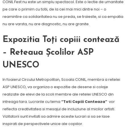
CONIL Fest nu este un simplu spectacol. Este o lectie de umanitate
pe care o primim cu totii, de la cei mai mici dintre noi – o
reamintire ca solidaritatea nu se preda, se traieste, si ca empatia
nu are varsta, nu are diagnostic, nu are granite.
Expoziti
a Toți copiii contează
– Reteaua
Școlilor
ASP
UNESCO
In foaierul Circului Metropolitan, Scoala CONIL, membra a retelei
ASP UNESCO, va organiza o expozitie de desene si colaje
realizate de elevi de la scoli membre ale retelei UNESCO din
intreaga tara. Lucrarile cu tema
“Toti Copiii Conteaza”
vor
reflecta creativitatea si mesajul de incluziune al micilor artisti.
Vizitatorii sunt invitati sa admire aceste lucrari si sa se lase
inspirati de perspectivele unice ale copiilor.