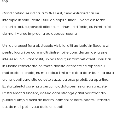
toții.
Cand cortina se ridica la CONIL Fest, ceva extraordinar se
intampla in sala. Peste 1.500 de copii si tineri – veniti din toate
colturile tarii, cu povesti diferite, cu drumuri diferite, cu inimi la fel
de mari – urca impreuna pe aceeasi scena.
Unii au crescut fara obstacole vizibile, altii au luptat in fiecare zi
pentru lucruri pe care multi dintre noi le consideram de la sine
intelese: un cuvant rostit, un pas facut, un zambet oferit lumii. Dar
in lumina reflectoarelor, toate aceste diferente se topesc,nu
mai exista etichete, nu mai exista limite – exista doar bucuria pura
a unui copil care stie ca este vazut, ca este pretuit, ca apartine.
Exista talentul care nu a cerut niciodata permisiunea sa existe.
Exista emotia sincera, aceea care strange gatul parintilor din
public si umple ochii de lacrimi oamenilor care, poate, uitasera
cat de mult pot invata de la un copil.