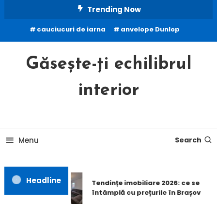
Skip
Trending Now
To
cauciucuri de iarna
anvelope Dunlop
Content
Găsește-ți echilibrul
interior
Menu
Search
Headline
Tendințe imobiliare 2026: ce se
întâmplă cu prețurile în Brașov