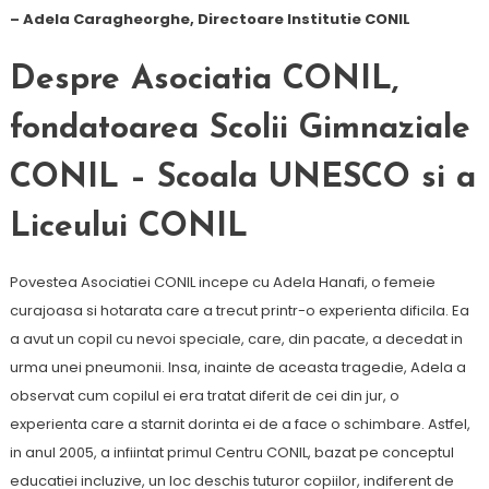
– Adela Caragheorghe, Directoare Institutie CONIL
Despre Asociatia CONIL,
fondatoarea Scolii Gimnaziale
CONIL
–
Scoala UNESCO si a
Liceului CONIL
Povestea Asociatiei CONIL incepe cu Adela Hanafi, o femeie
curajoasa si hotarata care a trecut printr-o experienta dificila. Ea
a avut un copil cu nevoi speciale, care, din pacate, a decedat in
urma unei pneumonii. Insa, inainte de aceasta tragedie, Adela a
observat cum copilul ei era tratat diferit de cei din jur, o
experienta care a starnit dorinta ei de a face o schimbare. Astfel,
in anul 2005, a infiintat primul Centru CONIL, bazat pe conceptul
educatiei incluzive, un loc deschis tuturor copiilor, indiferent de