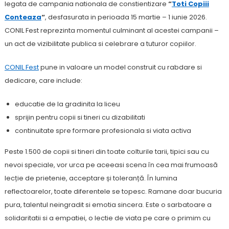
legata de campania nationala de constientizare
“
Toti Copiii
Conteaza
“
, desfasurata in perioada 15 martie – 1 iunie 2026.
CONIL Fest reprezinta momentul culminant al acestei campanii –
un act de vizibilitate publica si celebrare a tuturor copiilor.
CONIL Fest
pune in valoare un model construit cu rabdare si
dedicare, care include:
educatie de la gradinita la liceu
sprijin pentru copii si tineri cu dizabilitati
continuitate spre formare profesionala si viata activa
Peste 1.500 de copii si tineri din toate colturile tarii, tipici sau cu
nevoi speciale, vor urca pe aceeasi scena în cea mai frumoasă
lecție de prietenie, acceptare și toleranță. În lumina
reflectoarelor, toate diferentele se topesc. Ramane doar bucuria
pura, talentul neingradit si emotia sincera. Este o sarbatoare a
solidaritatii si a empatiei, o lectie de viata pe care o primim cu