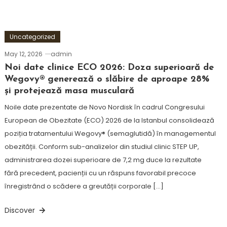
Uncategorized
May 12, 2026
admin
Noi date clinice ECO 2026: Doza superioară de
Wegovy® generează o slăbire de aproape 28%
și protejează masa musculară
Noile date prezentate de Novo Nordisk în cadrul Congresului
European de Obezitate (ECO) 2026 de la Istanbul consolidează
poziția tratamentului Wegovy® (semaglutidă) în managementul
obezității. Conform sub-analizelor din studiul clinic STEP UP,
administrarea dozei superioare de 7,2 mg duce la rezultate
fără precedent, pacienții cu un răspuns favorabil precoce
înregistrând o scădere a greutății corporale […]
Discover