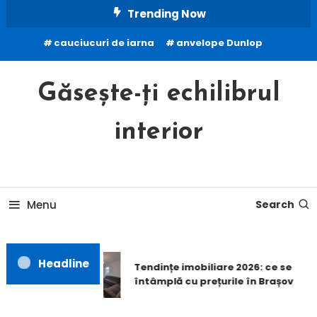
Skip
Trending Now
To
cauciucuri de iarna
anvelope Dunlop
Content
Găsește-ți echilibrul
interior
Menu
Search
Headline
Tendințe imobiliare 2026: ce se
întâmplă cu prețurile în Brașov