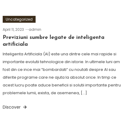
Uncategorized
April 11, 2023
admin
Previziuni sumbre legate de inteligenta
artificiala
Inteligenta Artificiala (AI) este una dintre cele mai rapide si
importante evolutii tehnologice din istorie. In ultimele luni am
fost din ce ince mai “bombardati” cu noutati despre AI sau
diferite programe care ne ajuta la absolut orice. In timp ce
acest lucru poate aduce beneficii si solutii importante pentru
problemele lumii, exista, de asemenea, […]
Discover