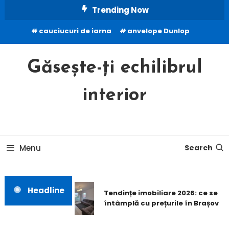
Skip
Trending Now
To
cauciucuri de iarna
anvelope Dunlop
Content
Găsește-ți echilibrul
interior
Menu
Search
Headline
Tendințe imobiliare 2026: ce se
întâmplă cu prețurile în Brașov