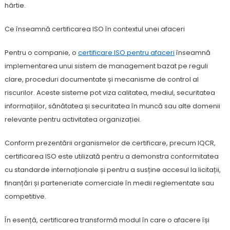
hârtie.
Ce înseamnă certificarea ISO în contextul unei afaceri
Pentru o companie, o
certificare ISO pentru afaceri
înseamnă
implementarea unui sistem de management bazat pe reguli
clare, proceduri documentate și mecanisme de control al
riscurilor. Aceste sisteme pot viza calitatea, mediul, securitatea
informațiilor, sănătatea și securitatea în muncă sau alte domenii
relevante pentru activitatea organizației.
Conform prezentării organismelor de certificare, precum IQCR,
certificarea ISO este utilizată pentru a demonstra conformitatea
cu standarde internaționale și pentru a susține accesul la licitații,
finanțări și parteneriate comerciale în medii reglementate sau
competitive.
În esență, certificarea transformă modul în care o afacere își