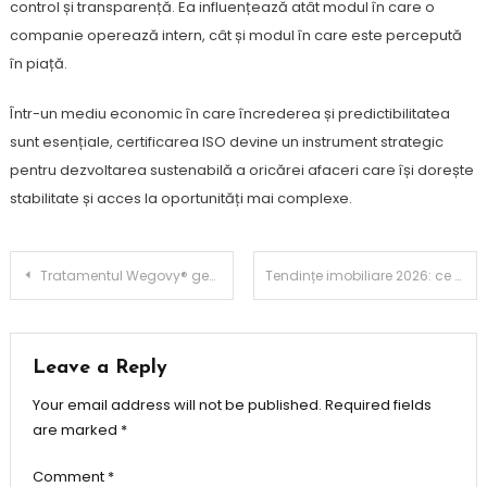
control și transparență. Ea influențează atât modul în care o
companie operează intern, cât și modul în care este percepută
în piață.
Într-un mediu economic în care încrederea și predictibilitatea
sunt esențiale, certificarea ISO devine un instrument strategic
pentru dezvoltarea sustenabilă a oricărei afaceri care își dorește
stabilitate și acces la oportunități mai complexe.
Post
Tratamentul Wegovy® generează o scădere în greutate de până la 22,6% la femei în perioada menopauzei și reduce la jumătate riscul de migrene
Tendințe imobiliare 2026: ce se întâmplă cu prețurile în Brașov
navigation
Leave a Reply
Your email address will not be published.
Required fields
are marked
*
Comment
*