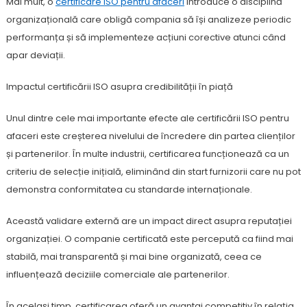
Mai mult, o
certificare ISO pentru afaceri
introduce o disciplină
organizațională care obligă compania să își analizeze periodic
performanța și să implementeze acțiuni corective atunci când
apar deviații.
Impactul certificării ISO asupra credibilității în piață
Unul dintre cele mai importante efecte ale certificării ISO pentru
afaceri este creșterea nivelului de încredere din partea clienților
și partenerilor. În multe industrii, certificarea funcționează ca un
criteriu de selecție inițială, eliminând din start furnizorii care nu pot
demonstra conformitatea cu standarde internaționale.
Această validare externă are un impact direct asupra reputației
organizației. O companie certificată este percepută ca fiind mai
stabilă, mai transparentă și mai bine organizată, ceea ce
influențează deciziile comerciale ale partenerilor.
În același timp, certificarea oferă un avantaj competitiv în relația