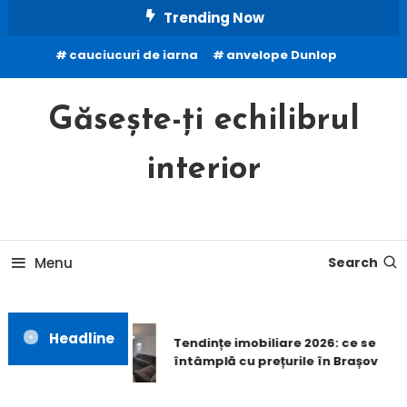
Skip
Trending Now
To
cauciucuri de iarna
anvelope Dunlop
Content
Găsește-ți echilibrul
interior
Menu
Search
Headline
Tendințe imobiliare 2026: ce se
întâmplă cu prețurile în Brașov