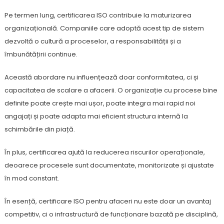
Pe termen lung, certificarea ISO contribuie la maturizarea
organizațională. Companiile care adoptă acest tip de sistem
dezvoltă o cultură a proceselor, a responsabilității și a
îmbunătățirii continue.
Această abordare nu influențează doar conformitatea, ci și
capacitatea de scalare a afacerii. O organizație cu procese bine
definite poate crește mai ușor, poate integra mai rapid noi
angajați și poate adapta mai eficient structura internă la
schimbările din piață.
În plus, certificarea ajută la reducerea riscurilor operaționale,
deoarece procesele sunt documentate, monitorizate și ajustate
în mod constant.
În esență, certificare ISO pentru afaceri nu este doar un avantaj
competitiv, ci o infrastructură de funcționare bazată pe disciplină,