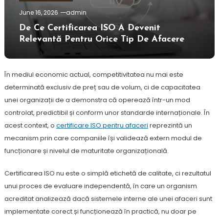
June 16, 2026
admin
De Ce Certificarea ISO A Devenit
Relevantă Pentru Orice Tip De Afacere
În mediul economic actual, competitivitatea nu mai este
determinată exclusiv de preț sau de volum, ci de capacitatea
unei organizații de a demonstra că operează într-un mod
controlat, predictibil și conform unor standarde internaționale. În
acest context, o
certificare ISO pentru afaceri
reprezintă un
mecanism prin care companiile își validează extern modul de
funcționare și nivelul de maturitate organizațională.
Certificarea ISO nu este o simplă etichetă de calitate, ci rezultatul
unui proces de evaluare independentă, în care un organism
acreditat analizează dacă sistemele interne ale unei afaceri sunt
implementate corect și funcționează în practică, nu doar pe