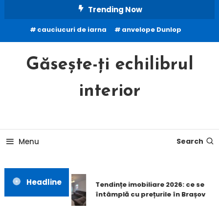
Skip
Trending Now
To
cauciucuri de iarna
anvelope Dunlop
Content
Găsește-ți echilibrul
interior
Menu
Search
Headline
Tendințe imobiliare 2026: ce se
întâmplă cu prețurile în Brașov