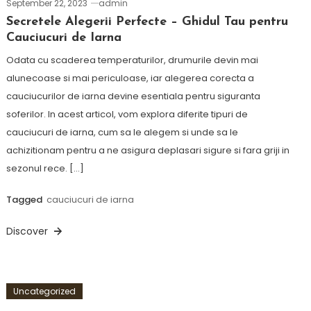
September 22, 2023
admin
Secretele Alegerii Perfecte – Ghidul Tau pentru
Cauciucuri de Iarna
Odata cu scaderea temperaturilor, drumurile devin mai
alunecoase si mai periculoase, iar alegerea corecta a
cauciucurilor de iarna devine esentiala pentru siguranta
soferilor. In acest articol, vom explora diferite tipuri de
cauciucuri de iarna, cum sa le alegem si unde sa le
achizitionam pentru a ne asigura deplasari sigure si fara griji in
sezonul rece. […]
Tagged
cauciucuri de iarna
Discover
Uncategorized