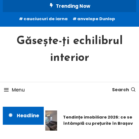
Skip
Trending Now
To
cauciucuri de iarna
anvelope Dunlop
Content
Găsește-ți echilibrul
interior
Menu
Search
Headline
Tendințe imobiliare 2026: ce se
întâmplă cu prețurile în Brașov