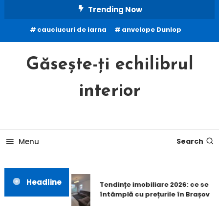
Skip
Trending Now
To
cauciucuri de iarna
anvelope Dunlop
Content
Găsește-ți echilibrul
interior
Menu
Search
Headline
Tendințe imobiliare 2026: ce se
întâmplă cu prețurile în Brașov