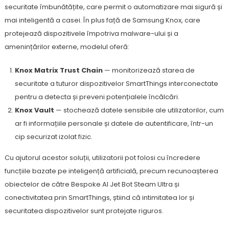
securitate îmbunătățite, care permit o automatizare mai sigură și
mai inteligentă a casei. În plus față de Samsung Knox, care
protejează dispozitivele împotriva malware-ului și a
amenințărilor externe, modelul oferă:
Knox Matrix Trust Chain
— monitorizează starea de
securitate a tuturor dispozitivelor SmartThings interconectate
pentru a detecta și preveni potențialele încălcări.
Knox Vault
— stochează datele sensibile ale utilizatorilor, cum
ar fi informațiile personale și datele de autentificare, într-un
cip securizat izolat fizic.
Cu ajutorul acestor soluții, utilizatorii pot folosi cu încredere
funcțiile bazate pe inteligență artificială, precum recunoașterea
obiectelor de către Bespoke AI Jet Bot Steam Ultra și
conectivitatea prin SmartThings, știind că intimitatea lor și
securitatea dispozitivelor sunt protejate riguros.