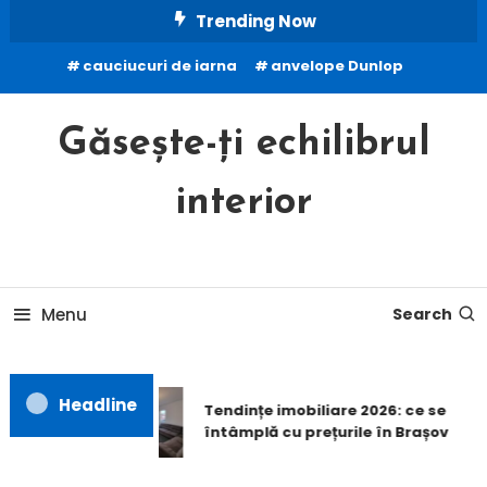
Skip
Trending Now
To
cauciucuri de iarna
anvelope Dunlop
Content
Găsește-ți echilibrul
interior
Menu
Search
Headline
Tendințe imobiliare 2026: ce se
întâmplă cu prețurile în Brașov