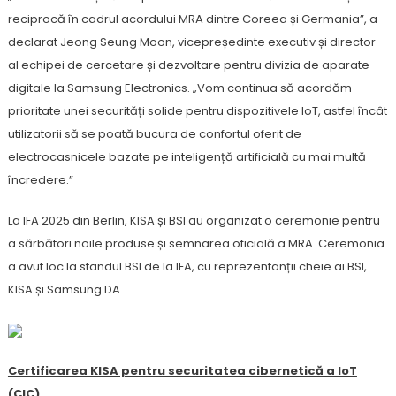
reciprocă în cadrul acordului MRA dintre Coreea și Germania”, a
declarat Jeong Seung Moon, vicepreședinte executiv și director
al echipei de cercetare și dezvoltare pentru divizia de aparate
digitale la Samsung Electronics. „Vom continua să acordăm
prioritate unei securități solide pentru dispozitivele IoT, astfel încât
utilizatorii să se poată bucura de confortul oferit de
electrocasnicele bazate pe inteligență artificială cu mai multă
încredere.”
La IFA 2025 din Berlin, KISA și BSI au organizat o ceremonie pentru
a sărbători noile produse și semnarea oficială a MRA. Ceremonia
a avut loc la standul BSI de la IFA, cu reprezentanții cheie ai BSI,
KISA și Samsung DA.
Certificarea KISA pentru securitatea cibernetică a IoT
(CIC)