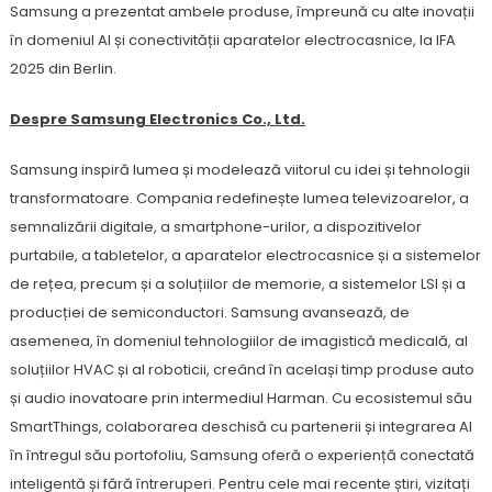
Samsung a prezentat ambele produse, împreună cu alte inovații
în domeniul AI și conectivității aparatelor electrocasnice, la IFA
2025 din Berlin.
Despre Samsung Electronics Co., Ltd.
Samsung inspiră lumea și modelează viitorul cu idei și tehnologii
transformatoare. Compania redefinește lumea televizoarelor, a
semnalizării digitale, a smartphone-urilor, a dispozitivelor
purtabile, a tabletelor, a aparatelor electrocasnice și a sistemelor
de rețea, precum și a soluțiilor de memorie, a sistemelor LSI și a
producției de semiconductori. Samsung avansează, de
asemenea, în domeniul tehnologiilor de imagistică medicală, al
soluțiilor HVAC și al roboticii, creând în același timp produse auto
și audio inovatoare prin intermediul Harman. Cu ecosistemul său
SmartThings, colaborarea deschisă cu partenerii și integrarea AI
în întregul său portofoliu, Samsung oferă o experiență conectată
inteligentă și fără întreruperi. Pentru cele mai recente știri, vizitați