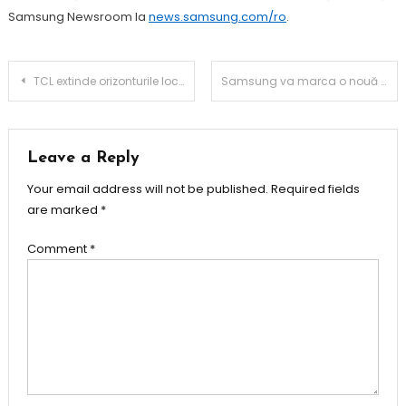
Samsung Newsroom la
news.samsung.com/ro
.
Post
TCL extinde orizonturile locuințelor inteligente cu soluții pentru aer condiționat, refrigerare și spălare
Samsung va marca o nouă eră a inovației la CES 2026
navigation
Leave a Reply
Your email address will not be published.
Required fields
are marked
*
Comment
*