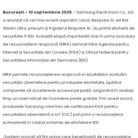
București – 10 septembrie 2025
– Samsung Electronics Co., Ltd.
a anunțat că cel mai recent aspirator robot, Bespoke AI Jet Bot
Steam Ultra, precum și frigiderul Bespoke AI , au primit eticheta de
securitate IT BSI. Această etapă importantă vine în urma acordului
de recunoaștere reciprocă (MRA) semnat între Agenția pentru
Internet și Securitate din Coreea (KISA) și Oficiul Federal pentru
Securitatea Informației din Germania (BSI).
MRA permite recunoașterea reciprocă a rezultatelor evaluării
securității cibernetice pentru produsele etichetate, ajutând
companiile să accelereze accesul pe piață, asigurând în același
timp un nivel ridicat de încredere peste granițe. Prin acest acord,
produsele Samsung care trec de certificarea KISA pentru
securitatea cibernetică a IoT (CIC) pot primi o recunoaștere
echivalentă în cadrul schemei de etichetare BSI.
„Suntem onorați să fim primii care beneficiază de recunoaștere