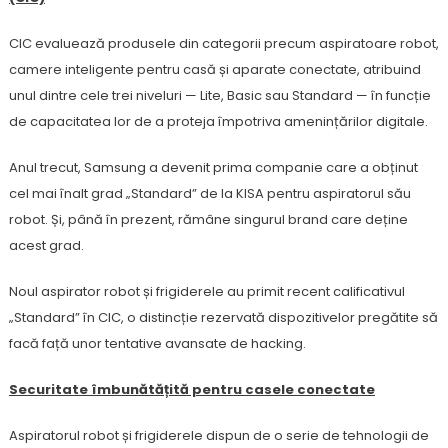
CIC evaluează produsele din categorii precum aspiratoare robot,
camere inteligente pentru casă și aparate conectate, atribuind
unul dintre cele trei niveluri — Lite, Basic sau Standard — în funcție
de capacitatea lor de a proteja împotriva amenințărilor digitale.
Anul trecut, Samsung a devenit prima companie care a obținut
cel mai înalt grad „Standard” de la KISA pentru aspiratorul său
robot. Și, până în prezent, rămâne singurul brand care deține
acest grad.
Noul aspirator robot și frigiderele au primit recent calificativul
„Standard” în CIC, o distincție rezervată dispozitivelor pregătite să
facă față unor tentative avansate de hacking.
Securitate îmbunătățită pentru casele conectate
Aspiratorul robot și frigiderele dispun de o serie de tehnologii de