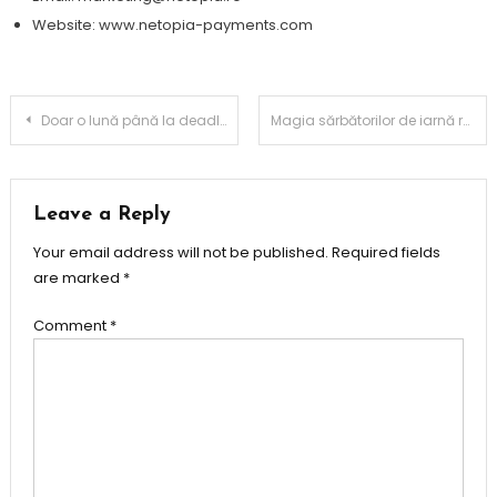
Website: www.netopia-payments.com
Post
Doar o lună până la deadline-ul care poate schimba cariere în design: HONOR Talents, competiția care aduce împreună tineri artiști români și inovația globală
Magia sărbătorilor de iarnă revine la Craiova Târgul de Crăciun își deschide porțile vineri, la ora 18.00
navigation
Leave a Reply
Your email address will not be published.
Required fields
are marked
*
Comment
*