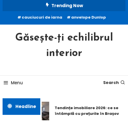
Skip
Trending Now
To
cauciucuri de iarna
anvelope Dunlop
Content
Găsește-ți echilibrul
interior
Menu
Search
Headline
Tendințe imobiliare 2026: ce se
întâmplă cu prețurile în Brașov