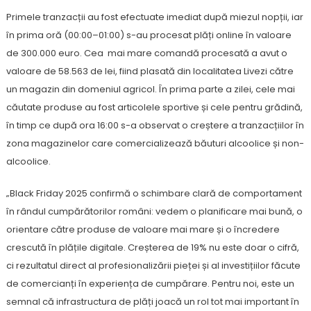
Primele tranzacții au fost efectuate imediat după miezul nopții, iar
în prima oră (00:00–01:00) s-au procesat plăți online în valoare
de 300.000 euro. Cea mai mare comandă procesată a avut o
valoare de 58.563 de lei, fiind plasată din localitatea Livezi către
un magazin din domeniul agricol. În prima parte a zilei, cele mai
căutate produse au fost articolele sportive și cele pentru grădină,
în timp ce după ora 16:00 s-a observat o creștere a tranzacțiilor în
zona magazinelor care comercializează băuturi alcoolice și non-
alcoolice.
„Black Friday 2025 confirmă o schimbare clară de comportament
în rândul cumpărătorilor români: vedem o planificare mai bună, o
orientare către produse de valoare mai mare și o încredere
crescută în plățile digitale. Creșterea de 19% nu este doar o cifră,
ci rezultatul direct al profesionalizării pieței și al investițiilor făcute
de comercianți în experiența de cumpărare. Pentru noi, este un
semnal că infrastructura de plăți joacă un rol tot mai important în