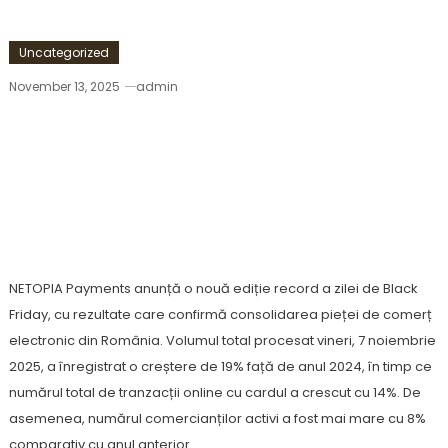
Uncategorized
November 13, 2025
admin
NETOPIA Payments A Înregistrat O Creștere De
19% A Volumului Total Procesat Față De Black
Friday 2024 – Românii Au Început Cumpărăturile
De Black Friday Din Primul Minut Al Zilei De
Vineri, 7 Noiembrie 2025
NETOPIA Payments anunță o nouă ediție record a zilei de Black
Friday, cu rezultate care confirmă consolidarea pieței de comerț
electronic din România. Volumul total procesat vineri, 7 noiembrie
2025, a înregistrat o creștere de 19% față de anul 2024, în timp ce
numărul total de tranzacții online cu cardul a crescut cu 14%. De
asemenea, numărul comercianților activi a fost mai mare cu 8%
comparativ cu anul anterior.