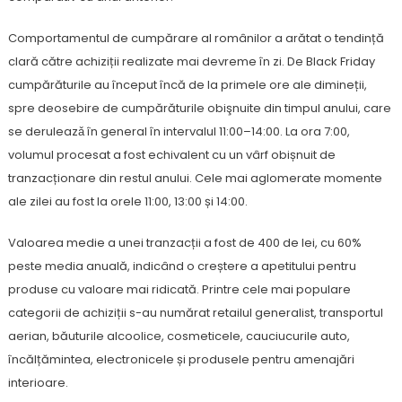
Comportamentul de cumpărare al românilor a arătat o tendință
clară către achiziții realizate mai devreme în zi. De Black Friday
cumpărăturile au început încă de la primele ore ale dimineții,
spre deosebire de cumpărăturile obişnuite din timpul anului, care
se deruleazǎ în general în intervalul 11:00–14:00. La ora 7:00,
volumul procesat a fost echivalent cu un vârf obișnuit de
tranzacționare din restul anului. Cele mai aglomerate momente
ale zilei au fost la orele 11:00, 13:00 și 14:00.
Valoarea medie a unei tranzacții a fost de 400 de lei, cu 60%
peste media anuală, indicând o creștere a apetitului pentru
produse cu valoare mai ridicată. Printre cele mai populare
categorii de achiziții s-au numărat retailul generalist, transportul
aerian, băuturile alcoolice, cosmeticele, cauciucurile auto,
încălțămintea, electronicele și produsele pentru amenajări
interioare.