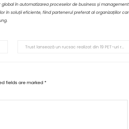
ider global în automatizarea proceselor de business și management
 în soluții eficiente, fiind partenerul preferat al organizațiilor ca
ung.
Trust lansează un rucsac realizat din 19 PET-uri reciclate
ed fields are marked
*