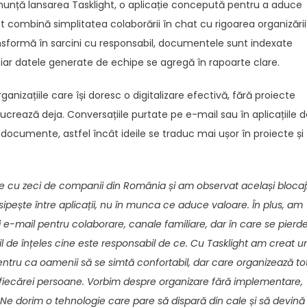
nunță lansarea Tasklight, o aplicație concepută pentru a aduce
ght combină simplitatea colaborării în chat cu rigoarea organizării
transformă în sarcini cu responsabil, documentele sunt indexate
, iar datele generate de echipe se agregă în rapoarte clare.
anizațiile care își doresc o digitalizare efectivă, fără proiecte
crează deja. Conversațiile purtate pe e-mail sau în aplicațiile 
i documente, astfel încât ideile se traduc mai ușor în proiecte și
e cu zeci de companii din România și am observat același blocaj
isipește între aplicații, nu în munca ce aduce valoare. În plus, am
e-mail pentru colaborare, canale familiare, dar în care se pierd
il de înțeles cine este responsabil de ce. Cu Tasklight am creat u
ntru ca oamenii să se simtă confortabil, dar care organizează to
lul fiecărei persoane. Vorbim despre organizare fără implementare,
g. Ne dorim o tehnologie care pare să dispară din cale și să devină