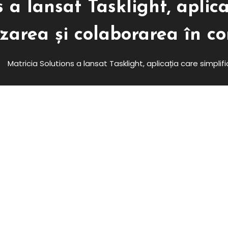
 a lansat Tasklight, aplica
zarea și colaborarea în c
Matricia Solutions a lansat Tasklight, aplicația care simpli
t Tasklight, Aplicația Care
 Colaborarea În Companii