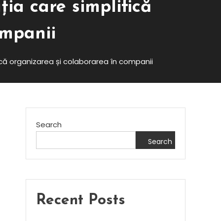
ția care simplifică
ompanii
fică organizarea și colaborarea în companii
Search
Search
Recent Posts