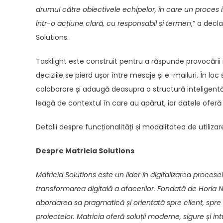
drumul către obiectivele echipelor, în care un proces i
într-o acțiune clară, cu responsabil și termen
,” a decl
Solutions.
Tasklight este construit pentru a răspunde provocării 
deciziile se pierd ușor între mesaje și e-mailuri. În lo
colaborare și adaugă deasupra o structură inteligentă
leagă de contextul în care au apărut, iar datele ofer
Detalii despre funcționalități și modalitatea de utilizar
Despre Matricia Solutions
Matricia Solutions este un lider în digitalizarea proces
transformarea digitală a afacerilor. Fondată de Hori
abordarea sa pragmatică și orientată spre client, spre
proiectelor. Matricia oferă soluții moderne, sigure și i