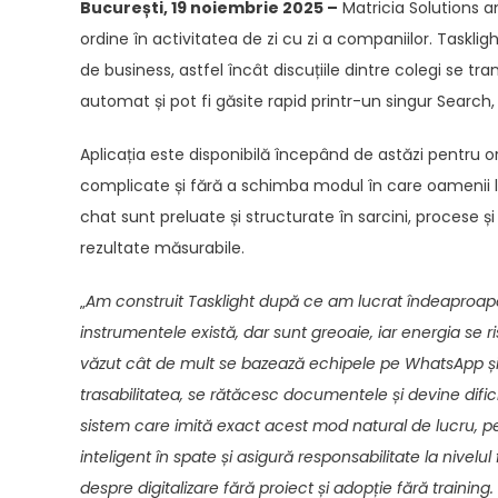
București, 19 noiembrie 2025 –
Matricia Solutions a
ordine în activitatea de zi cu zi a companiilor. Taskli
de business, astfel încât discuțiile dintre colegi se 
automat și pot fi găsite rapid printr-un singur Search
Aplicația este disponibilă începând de astăzi pentru org
complicate și fără a schimba modul în care oamenii lu
chat sunt preluate și structurate în sarcini, procese ș
rezultate măsurabile.
„
Am construit Tasklight după ce am lucrat îndeaproap
instrumentele există, dar sunt greoaie, iar energia se r
văzut cât de mult se bazează echipele pe WhatsApp și 
trasabilitatea, se rătăcesc documentele și devine dific
sistem care imită exact acest mod natural de lucru, pe
inteligent în spate și asigură responsabilitate la nive
despre digitalizare fără proiect și adopție fără trainin