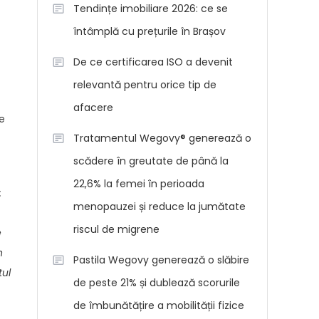
Tendințe imobiliare 2026: ce se
întâmplă cu prețurile în Brașov
De ce certificarea ISO a devenit
relevantă pentru orice tip de
afacere
de
Tratamentul Wegovy® generează o
scădere în greutate de până la
22,6% la femei în perioada
:
menopauzei și reduce la jumătate
riscul de migrene
e
n
Pastila Wegovy generează o slăbire
tul
de peste 21% și dublează scorurile
de îmbunătățire a mobilității fizice