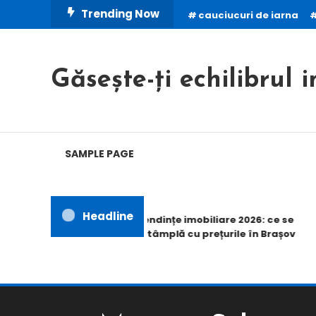
Skip
Trending Now
cauciucuri de iarna
To
Content
Găsește-ți echilibrul i
SAMPLE PAGE
Headline
Tendințe imobiliare 2026: ce se
întâmplă cu prețurile în Brașov