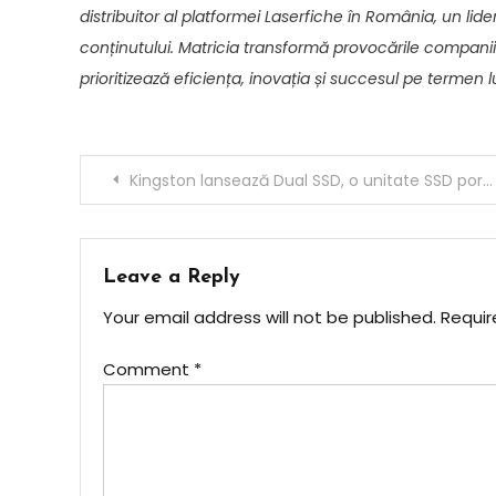
distribuitor al platformei Laserfiche în România, un l
conținutului. Matricia transformă provocările companiilor
prioritizează eficiența, inovația și succesul pe termen l
Post
Kingston lansează Dual SSD, o unitate SSD portabilă cu conectori USB-A și USB-C
navigation
Leave a Reply
Your email address will not be published.
Requir
Comment
*