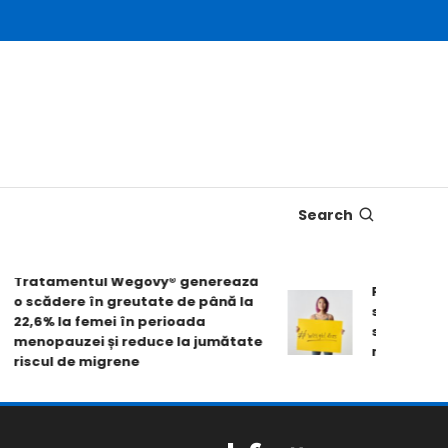
Search
Tratamentul Wegovy® generează
Pastila Wego
o scădere în greutate de până la
slăbire de pe
22,6% la femei în perioada
scorurile de 
menopauzei și reduce la jumătate
mobilității fi
riscul de migrene