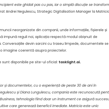
ncipient este ghidat pas cu pas, iar o simplă discuție se transfo
arat Andrei Negulescu, Strategic Digitalisation Manager la Matrici
muncii neorganizate din companii, unde informațiile, fișierele și
c să impună reguli noi, aplicația respectă modul obișnuit de
. Conversațiile devin sarcini cu traseu limpede, documentele se
ă o imagine coerentă asupra proiectelor.
e sunt disponibile pe site-ul oficial:
tasklight.ai.
elor și documentelor, cu o experiență de peste 30 de ani în
a Negulescu și Diana Lungulescu, compania este recunoscută pent
 Business, tehnologia fiind doar un instrument ce asigură succesu
ntuitive care generează beneficii imediate. Matricia este unic