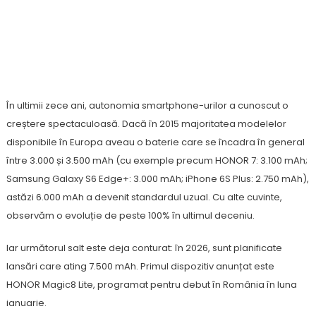
Capacitatea Bateriilor Smartphone-Urilor S-A
Dublat În Ultimul Deceniu HONOR Accelerează
Evoluția Și Anunță 7.500 MAh Pentru 2026
În ultimii zece ani, autonomia smartphone-urilor a cunoscut o
creștere spectaculoasă. Dacă în 2015 majoritatea modelelor
disponibile în Europa aveau o baterie care se încadra în general
între 3.000 și 3.500 mAh (cu exemple precum HONOR 7: 3.100 mAh;
Samsung Galaxy S6 Edge+: 3.000 mAh; iPhone 6S Plus: 2.750 mAh),
astăzi 6.000 mAh a devenit standardul uzual. Cu alte cuvinte,
observăm o evoluție de peste 100% în ultimul deceniu.
Iar următorul salt este deja conturat: în 2026, sunt planificate
lansări care ating 7.500 mAh. Primul dispozitiv anunțat este
HONOR Magic8 Lite, programat pentru debut în România în luna
ianuarie.