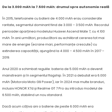
De la 3.000 mAh la 7.500 mAh: drumul spre autonomie reală
În 2015, telefoanele cu baterii de 4.000 mAh erau considerate
raritate, segmentul dominant fiind de 3.000 – 3.500 mAh. Recordul
perioadei aparținea modelului Huawei Ascend Mate 7, cu 4.100
mAh. În anii următori, producătorii au echilibrat cererea tot mai
mare de energie (ecrane mari, performanțe crescute) cu
extinderea capacității, ajungând la 4.000 – 4.500 mAh în 2017 –
2019.
Anul 2020 a schimbat regulile: bateria de 5.000 mAh a devenit
mainstream și în segmentul flagship. În 2021 a debutat era 6.000
mAh (Motorola Moto G9 Power), iar în 2024 mai multe branduri,
inclusiv HONOR X7d și Realme GT 7 Pro au introdus modelul de
6.500 mAh, stabilind un nou standard.
Dacă acum câțiva ani o baterie de peste 6.000 mAh era