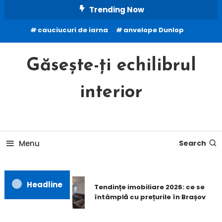
Skip
Trending Now
To
cauciucuri de iarna
anvelope Dunlop
Content
Găsește-ți echilibrul
interior
Menu
Search
Headline
Tendințe imobiliare 2026: ce se
întâmplă cu prețurile în Brașov