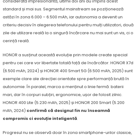
considerată impresionantă, ultimii doi ani au împins acest
standard și mai sus. Segmentul mainstream se poziționează
astăzi în zona 6.000 – 6.500 mAh, iar autonomia a devenit un
criteriu decisiv în alegerea telefonului pentru mulți utilizatori, două
zile de utilizare reală la o singură încărcare nu mai sunt un vis, ci o
cerință reală.
HONOR a susținut această evoluție prin modele create special
pentru cei care vor libertate totală față de încărcător. HONOR X7d
(6.500 mAh, 2024) și HONOR 400 Smart 5G (6.500 mAh, 2025) sunt
exemple clare ale direcției orientate spre performanță brută în
autonomie. În paralel, marca a menținut o linie fermă: baterii
mari, dar în corpuri subțiri, ergonomice, ușor de folosit zilnic.
HONOR 400 Lite (5.230 mAh, 2025) și HONOR 200 Smart (5.200
mAh, 2024)
confirmă că designul fin nu înseamnă
compromis ci evoluție inteligentă
.
Progresul nu se observă doar în zona smartphone-urilor clasice,