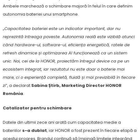
Ambele marchează o schimbare majoră în felul în care definim
autonomia bateriei unui smartphone.
„
Capacitatea bateriei este un indicator important, dar nu
reprezintă întreaga poveste. Autonomia reală este vizibilă atunci
când hardware-ul, software-ul, eficiența energetică, ratele de
refresh dinamice și optimizarea AI funcționează ca un sistem
unic. Noi, cei de la HONOR, proiectăm întregul device ca pe un
ecosistem integrat, iar rezultatul nu este doar o baterie mai
mare, ci o experiență completă, fluidă și mai previzibilă în fiecare
zi
”, a declarat
Sabina Știrb, Marketing Director HONOR
România
.
Catalizator pentru schimbare
Datele din ultimii zece ani arată cum capacitatea medie a
bateriilor
s-a dublat
, iar HONOR a fost prezent în fiecare etapă a
acestui progres. Brandul continuă să împingă limitele integrând