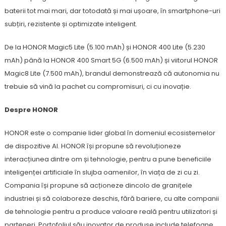
baterii tot mai mari, dar totodată și mai ușoare, în smartphone-uri
subțiri, rezistente și optimizate inteligent.
De la HONOR Magic5 Lite (5.100 mAh) și HONOR 400 Lite (5.230
mAh) până la HONOR 400 Smart 5G (6.500 mAh) și viitorul HONOR
Magic8 Lite (7.500 mAh), brandul demonstrează că autonomia nu
trebuie să vină la pachet cu compromisuri, ci cu inovație.
Despre HONOR
HONOR este o companie lider global în domeniul ecosistemelor
de dispozitive AI. HONOR își propune să revoluționeze
interacțiunea dintre om și tehnologie, pentru a pune beneficiile
inteligenței artificiale în slujba oamenilor, în viața de zi cu zi.
Compania își propune să acționeze dincolo de granițele
industriei și să colaboreze deschis, fără bariere, cu alte companii
de tehnologie pentru a produce valoare reală pentru utilizatori și
parteneri. Portofoliul său inovator de produse include telefoane,