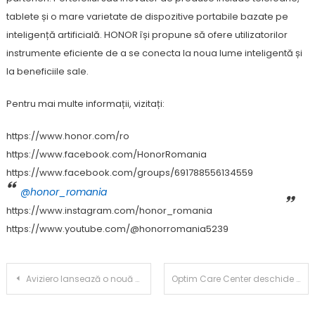
tablete și o mare varietate de dispozitive portabile bazate pe
inteligență artificială. HONOR își propune să ofere utilizatorilor
instrumente eficiente de a se conecta la noua lume inteligentă și
la beneficiile sale.
Pentru mai multe informații, vizitați:
https://www.honor.com/ro
https://www.facebook.com/HonorRomania
https://www.facebook.com/groups/691788556134559
@honor_romania
https://www.instagram.com/honor_romania
https://www.youtube.com/@honorromania5239
Post
Aviziero lansează o nouă etapă a platformei inteligente pentru administrarea asociațiilor de proprietari – gratuită în primele 12 luni
Optim Care Center deschide cel mai avansat centru de recuperare robotică multidisciplinară din România
navigation