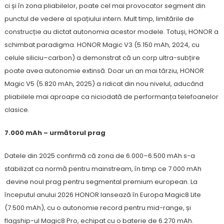
ci și în zona pliabilelor, poate cel mai provocator segment din
punctul de vedere al spațiului intern. Mult timp, limitările de
construcție au dictat autonomia acestor modele. Totuși, HONOR a
schimbat paradigma. HONOR Magic V3 (5.150 mAh, 2024, cu
celule siliciu–carbon) a demonstrat că un corp ultra-subțire
poate avea autonomie extinsă. Doar un an mai târziu, HONOR
Magic V5 (5.820 mAh, 2025) a ridicat din nou nivelul, aducând
pliabilele mai aproape ca niciodată de performanța telefoanelor
clasice.
7.000 mAh – următorul prag
Datele din 2025 confirmă că zona de 6.000–6.500 mAh s-a
stabilizat ca normă pentru mainstream, în timp ce 7.000 mAh
devine noul prag pentru segmental premium european. La
începutul anului 2026 HONOR lansează în Europa Magic8 Lite
(7.500 mAh), cu o autonomie record pentru mid-range, și
flagship-ul Magic8 Pro, echipat cu o baterie de 6.270 mAh.