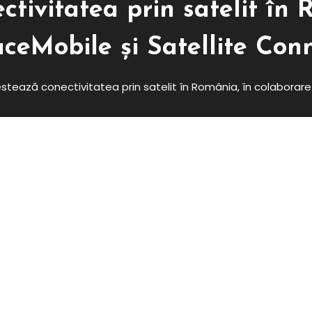
tivitatea prin satelit în 
ceMobile și Satellite Con
stează conectivitatea prin satelit în România, în colaborar
atea Prin Satelit În România, Î
bile Și Satellite Connect