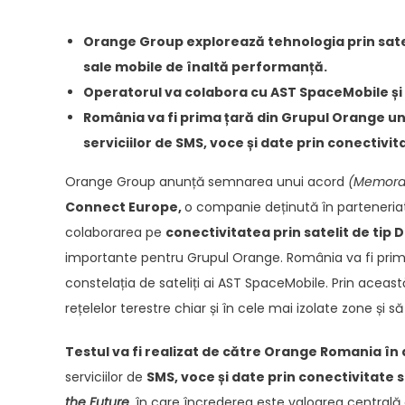
Orange Group explorează tehnologia prin sate
sale mobile de înaltă performanță.
Operatorul va colabora cu AST SpaceMobile și 
România va fi prima țară din Grupul Orange un
serviciilor de SMS, voce și date prin conectivit
Orange Group anunță semnarea unui acord
(Memora
Connect Europe,
o companie deținută în parteneria
colaborarea pe
conectivitatea prin satelit de tip D
importante pentru Grupul Orange. România va fi prima ț
constelația de sateliți ai AST SpaceMobile. Prin aceast
rețelelor terestre chiar și în cele mai izolate zone și să 
Testul va fi realizat de către Orange Romania în 
serviciilor de
SMS, voce și date prin conectivitate s
the Future
,
în care încrederea este valoarea centrală a