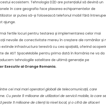
estui ecosistem. Tehnologia D2D are potențialul să devină un
 zonele în care geografia face plasarea echipamentelor de
 utilizator ar putea să-și folosească telefonul mobil fără întrerupe
ot ajunge.
 mai fertile locuri pentru testarea și implementarea celor mai
oții nevoile de conectivitate mereu în creștere ale românilor și 
 extinde infrastructura terestră cu cea spațială, oferind acoperi
oferite de AST SpaceMobile pentru prima dată în România ne va da
ă aducem tehnologiile satelitare de ultimă generație pe
tor Executiv al Orange Romania.
ntre cei mai mari operatori globali de telecomunicații, care
e. Cu peste 9 milioane de utilizatori de servicii mobile, la care s
d peste 11 milioane de clienți la nivel local, și o cifră de afaceri