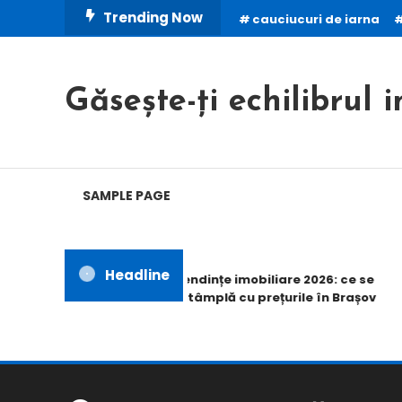
Skip
Trending Now
cauciucuri de iarna
To
Content
Găsește-ți echilibrul i
SAMPLE PAGE
Headline
Tendințe imobiliare 2026: ce se
întâmplă cu prețurile în Brașov