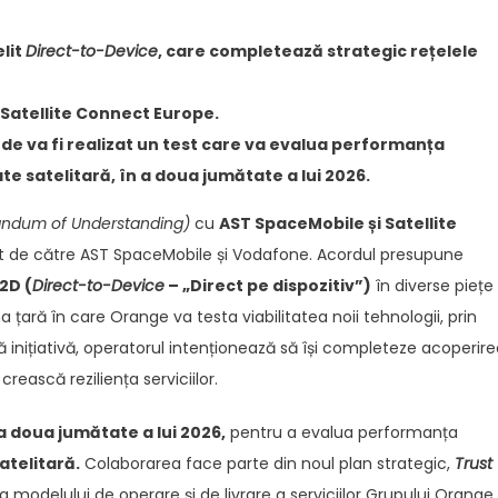
lit
Direct-to-Device
, care completează strategic rețelele
Satellite Connect Europe.
de va fi realizat un test care va evalua performanța
ate satelitară, în a doua jumătate a lui 2026.
ndum of Understanding)
cu
AST SpaceMobile și Satellite
t de către AST SpaceMobile și Vodafone. Acordul presupune
2D (
Direct-to-Device
– „Direct pe dispozitiv”)
în diverse piețe
ară în care Orange va testa viabilitatea noii tehnologii, prin
ă inițiativă, operatorul intenționează să își completeze acoperir
crească reziliența serviciilor.
a doua jumătate a lui 2026,
pentru a evalua performanța
atelitară.
Colaborarea face parte din noul plan strategic,
Trust
 modelului de operare și de livrare a serviciilor Grupului Orange.