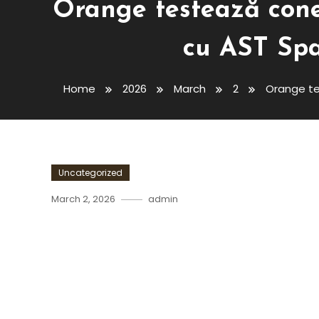
Orange testează conec
cu AST Spa
Home
2026
March
2
Orange te
Uncategorized
March 2, 2026
admin
Orange Testează Conectivit
Colaborare Cu AST SpaceMo
Europe