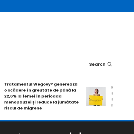
Search
Tratamentul Wegovy® generează
Pastila Wego
o scădere în greutate de până la
slăbire de pe
2,6% la femei în perioada
scorurile de 
menopauzei și reduce la jumătate
mobilității fi
iscul de migrene