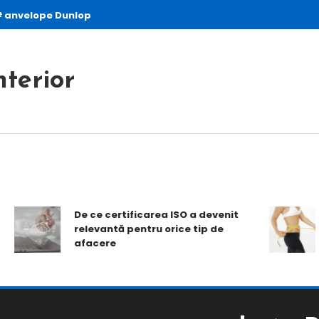
anvelope Dunlop
nterior
De ce certificarea ISO a devenit
relevantă pentru orice tip de
2
afacere
r