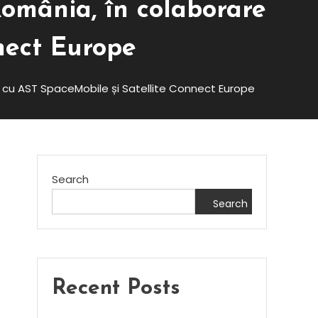
România, în colaborare
nect Europe
e cu AST SpaceMobile și Satellite Connect Europe
Search
Search
n
Recent Posts