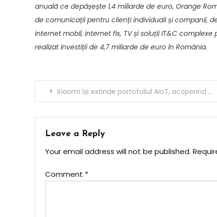
anuală ce depășește 1,4 miliarde de euro, Orange Roma
de comunicații pentru clienți individuali și companii, 
internet mobil, internet fix, TV și soluții IT&C complex
realizat investiții de 4,7 miliarde de euro în România.
Post
Xiaomi își extinde portofoliul AIoT, acoperind mobilitatea, dispozitivele wearable și produsele esențiale de zi cu zi
navigation
Leave a Reply
Your email address will not be published.
Requir
Comment
*