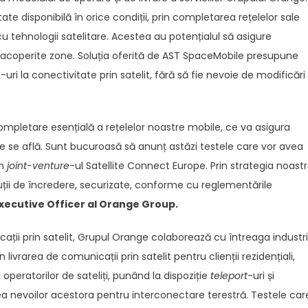
tate disponibilă în orice condiții, prin completarea rețelelor sale
tehnologii satelitare. Acestea au potențialul să asigure
b acoperite zone. Soluția oferită de AST SpaceMobile presupune
i la conectivitate prin satelit, fără să fie nevoie de modificări
mpletare esențială a rețelelor noastre mobile, ce va asigura
nde se află. Sunt bucuroasă să anunț astăzi testele care vor avea
in
joint-venture
-ul Satellite Connect Europe. Prin strategia noastr
ții de încredere, securizate, conforme cu reglementările
xecutive Officer
al Orange Group.
ații prin satelit, Grupul Orange colaborează cu întreaga industri
livrarea de comunicații prin satelit pentru clienții rezidențiali,
 operatorilor de sateliți, punând la dispoziție
teleport
-uri și
rea nevoilor acestora pentru interconectare terestră. Testele car