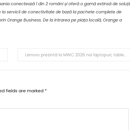
nia conectează 1 din 2 români și oferă o gamă extinsă de soluți
de la servicii de conectivitate de bază la pachete complete de
e prin Orange Business. De la intrarea pe piața locală, Orange a
Lenovo prezintă la MWC 2026 noi laptopuri, tablete și dispozitive concept cu AI pentru segmentul consumer
ed fields are marked
*