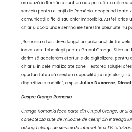
urmează în România sunt un nou pas către mărirea ac
serviciu pentru clienții din România, acoperind toate
comunicații dificilă sau chiar imposibilă. Astfel, orice
chiar și acolo unde semnalele terestre obișnuite nu p
„România a fost de-a lungul timpului unul dintre cele
inovatoare tehnologii pentru Grupul Orange. Știm cu t
dorim să accelerăm eforturile de digitalizare, pentru a
chiar și în cele mai izolate zone. Testarea soluției 
oportunitatea să creștem capabilitățile rețelelor și s
dispozitivele mobile”, a spus
Julien Ducarroz, Direc
Despre Orange Romania
Orang
e Romania face parte din Grupul Orange, unul di
conectează sute de milioane de clienți din întreaga lum
adaugă clienții de servicii de internet fix și TV, totalizân