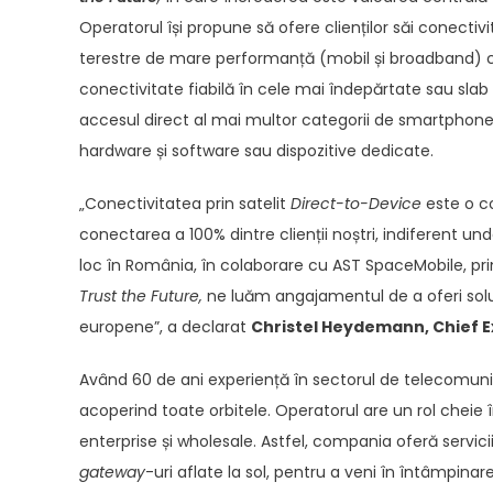
Operatorul își propune să ofere clienților săi conectivi
terestre de mare performanță (mobil și broadband) cu 
conectivitate fiabilă în cele mai îndepărtate sau sla
accesul direct al mai multor categorii de smartphone-ur
hardware și software sau dispozitive dedicate.
„Conectivitatea prin satelit
Direct-to-Device
este o co
conectarea a 100% dintre clienții noștri, indiferent u
loc în România, în colaborare cu AST SpaceMobile, pr
Trust the Future,
ne luăm angajamentul de a oferi solu
europene”, a declarat
Christel Heydemann,
Chief E
Având 60 de ani experiență în sectorul de telecomunic
acoperind toate orbitele. Operatorul are un rol cheie în 
enterprise și wholesale. Astfel, compania oferă servicii
gateway
-uri aflate la sol, pentru a veni în întâmpina