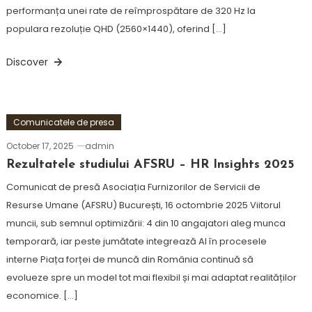
performanța unei rate de reîmprospătare de 320 Hz la
populara rezoluție QHD (2560×1440), oferind […]
Discover
Comunicatele de presa
October 17, 2025
admin
Rezultatele studiului AFSRU – HR Insights 2025
Comunicat de presă Asociația Furnizorilor de Servicii de
Resurse Umane (AFSRU) București, 16 octombrie 2025 Viitorul
muncii, sub semnul optimizării: 4 din 10 angajatori aleg munca
temporară, iar peste jumătate integrează AI în procesele
interne Piața forței de muncă din România continuă să
evolueze spre un model tot mai flexibil și mai adaptat realităților
economice. […]