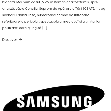
blocată. Mai mult, cazul „MVM în România” a fost trimis, spre
analiză, către Consiliul Suprem de Apărare a Țării (CSAT). Întreg
scenariul ridică, însă, numeroase semne de întrebare
referitoare la pericolul „spectacolului mediatic” și al „miturilor
politizate” care ajung să […]
Discover