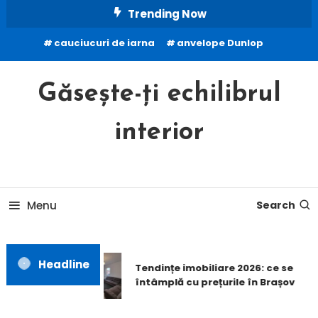
Skip
Trending Now
To
cauciucuri de iarna
anvelope Dunlop
Content
Găsește-ți echilibrul
interior
Menu
Search
Headline
Tendințe imobiliare 2026: ce se
întâmplă cu prețurile în Brașov