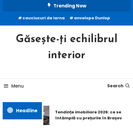
Skip
Trending Now
To
cauciucuri de iarna
anvelope Dunlop
Content
Găsește-ți echilibrul
interior
Menu
Search
Headline
Tendințe imobiliare 2026: ce se
întâmplă cu prețurile în Brașov