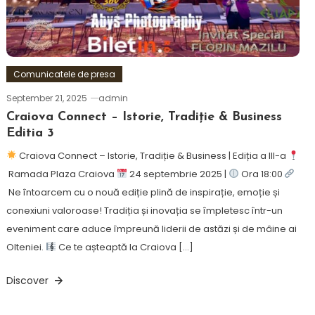
Comunicatele de presa
September 21, 2025
admin
Craiova Connect – Istorie, Tradiție & Business
Editia 3
Craiova Connect – Istorie, Tradiție & Business | Ediția a III-a
Ramada Plaza Craiova
24 septembrie 2025 |
Ora 18:00
Ne întoarcem cu o nouă ediție plină de inspirație, emoție și
conexiuni valoroase! Tradiția și inovația se împletesc într-un
eveniment care aduce împreună liderii de astăzi și de mâine ai
Olteniei.
Ce te așteaptă la Craiova […]
Discover