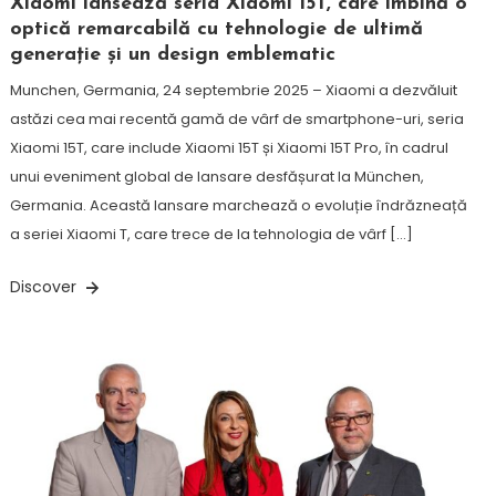
Xiaomi lansează seria Xiaomi 15T, care îmbină o
optică remarcabilă cu tehnologie de ultimă
generație și un design emblematic
Munchen, Germania, 24 septembrie 2025 – Xiaomi a dezvăluit
astăzi cea mai recentă gamă de vârf de smartphone-uri, seria
Xiaomi 15T, care include Xiaomi 15T și Xiaomi 15T Pro, în cadrul
unui eveniment global de lansare desfășurat la München,
Germania. Această lansare marchează o evoluție îndrăzneață
a seriei Xiaomi T, care trece de la tehnologia de vârf […]
Discover