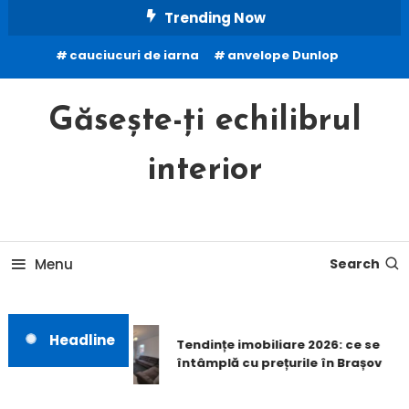
Skip
Trending Now
To
cauciucuri de iarna
anvelope Dunlop
Content
Găsește-ți echilibrul
interior
Menu
Search
Headline
Tendințe imobiliare 2026: ce se
întâmplă cu prețurile în Brașov