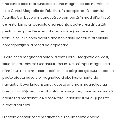
Una dintre cele mai cunoscute zone magnetice ale Pământului
este Cercul Magnetic de Est, situat în apropierea Oceanului
Atlantic. Aici, busola magnetică se comportă în mod diferit față
de restul lumii, iar această discrepanță poate crea dificultăți
pentru navigație. De exemplu, avioanele și navele maritime
trebuie să ia în considerare aceste variații pentru a-și calcula
corect poziția și direcția de deplasare.
O altă zonă magnetică notabilă este Cercul Magnetic de Vest,
situat în apropierea Oceanului Pacific. Aici, câmpul magnetic al
Pământului este mai slab decât în alte părți ale globului, ceea ce
poate afecta busolele magnetice și alte instrumente de
navigație. De-a lungul istoriei, aceste anomalii magnetice au
creat dificultăți pentru exploratori și navigatori, care au trebuit să
găsească modalități de a face față variațiilor și de a-și păstra
direcția corectă.
Efectele acestor zone magnetice nu se limitează doar la