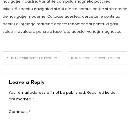
navigației noastre. Variațiile câmpului magnetic pot crea
dificultăți pentru navigatori și pot afecta comunicațiile și sistemele
de navigație moderne. Cu toate acestea, cercetările continuă
pentru a înțelege mai bine aceste fenomene și pentru a găsi
soluții inovatoare pentru a face față acestor variații magnetice.
Post
10 Exerciții pentru o Postură Perfectă
10 idei creative pentru decorarea casei cu obiecte reciclate
navigation
Leave a Reply
Your email address will not be published.
Required fields
are marked
*
Comment
*