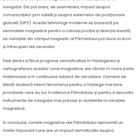
navigație. Ele pot avea, de asemenea, impact asupra
comunicațiilor prin satelit și asupra sistemelor de poziționare
globală (GPS). Aceste tehnologii moderne se bazează pe
semnalele magnetice pentru a calcula poziția și direcția exactă,
iar variațiile din câmpul magnetic al Pământului pot duce la erori
și întreruperi ale serviciilor.
Deși știința a făcut progrese semnificative în înțelegerea și
cartografierea acestor zone magnetice, ele rămân în mare parte
misterioase și în continuare subiect de cercetare. Oamenii de
știință studiază intens fenomenul pentru a înțelege mai bine
procesele care au loc în interiorul Pământului și pentru a dezvolta
instrumente de navigație mai precise și rezistente la variațiile
magnetice.
În concluzie, zonele magnetice ale Pământului reprezintă un
mister fascinant care are un impact semnificativ asupra