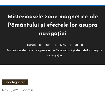
Misterioasele zone magnetice ale
Pământului și efectele lor asupra
navigației
Home
2023
May
31
Misterioasele zone magnetice ale Pământului și efectele lor asupra
navigației
Uncategorized
May 31, 2023
admin
Misterioasele Zone Magnetice Ale Pământului Și
Efectele Lor Asupra Navigației