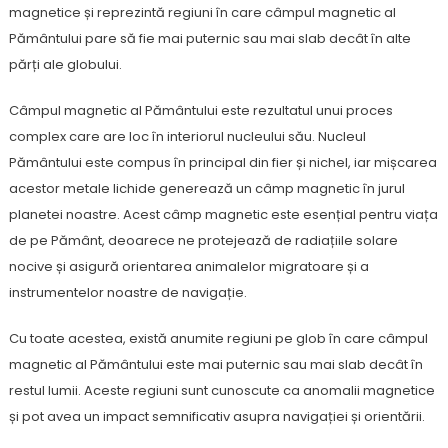
magnetice și reprezintă regiuni în care câmpul magnetic al
Pământului pare să fie mai puternic sau mai slab decât în alte
părți ale globului.
Câmpul magnetic al Pământului este rezultatul unui proces
complex care are loc în interiorul nucleului său. Nucleul
Pământului este compus în principal din fier și nichel, iar mișcarea
acestor metale lichide generează un câmp magnetic în jurul
planetei noastre. Acest câmp magnetic este esențial pentru viața
de pe Pământ, deoarece ne protejează de radiațiile solare
nocive și asigură orientarea animalelor migratoare și a
instrumentelor noastre de navigație.
Cu toate acestea, există anumite regiuni pe glob în care câmpul
magnetic al Pământului este mai puternic sau mai slab decât în
restul lumii. Aceste regiuni sunt cunoscute ca anomalii magnetice
și pot avea un impact semnificativ asupra navigației și orientării.