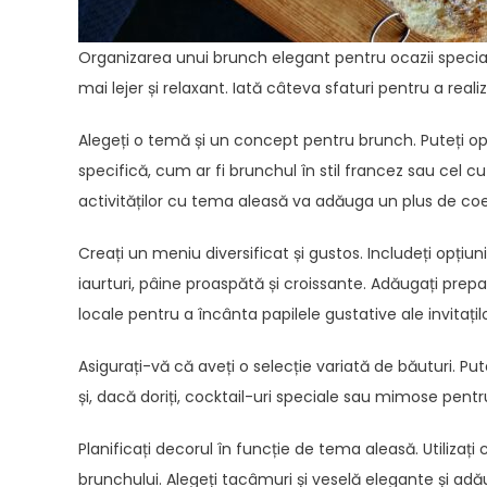
Organizarea unui brunch elegant pentru ocazii specia
mai lejer și relaxant. Iată câteva sfaturi pentru a re
Alegeți o temă și un concept pentru brunch. Puteți o
specifică, cum ar fi brunchul în stil francez sau cel 
activităților cu tema aleasă va adăuga un plus de co
Creați un meniu diversificat și gustos. Includeți opți
iaurturi, pâine proaspătă și croissante. Adăugați prepa
locale pentru a încânta papilele gustative ale invitațilo
Asigurați-vă că aveți o selecție variată de băuturi. Put
și, dacă doriți, cocktail-uri speciale sau mimose pentr
Planificați decorul în funcție de tema aleasă. Utiliza
brunchului. Alegeți tacâmuri și veselă elegante și ad