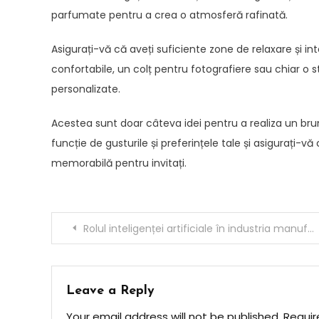
parfumate pentru a crea o atmosferă rafinată.
Asigurați-vă că aveți suficiente zone de relaxare și i
confortabile, un colț pentru fotografiere sau chiar o 
personalizate.
Acestea sunt doar câteva idei pentru a realiza un bru
funcție de gusturile și preferințele tale și asigurați-vă
memorabilă pentru invitați.
Post
Rolul inteligenței artificiale în industria manufacturieră: Automatizare și optimizare
navigation
Leave a Reply
Your email address will not be published.
Requir