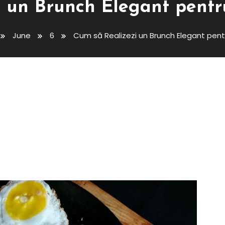
 un Brunch Elegant pentr
June
6
Cum să Realizezi un Brunch Elegant pent
h Elegant Pentru Ocazii