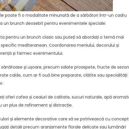
le poate fi o modalitate minunată de a sărbători într-un cadru
aliza un brunch deosebit pentru evenimentele speciale:
pta pentru un brunch clasic sau puteți să abordați o temă mai
cu specific mediteranean. Coordonarea meniului, decorului și
erență și farmec evenimentului.
uni sănătoase și ușoare, precum salate proaspete, fructe de sezon
rate calde, cum ar fi ouă bine preparate, clătite sau specialități
r.
eți oferi cafea și ceaiuri de calitate, sucuri naturale, apă aromat
u un plus de rafinament și distracție.
ți culori și elemente decorative care să se potrivească cu concept
ăugați detalii precum aranjamente florale delicate sau lumânări