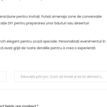
nteracțiune pentru invitați. Puteți amenaja zone de conversație
stație DIY pentru prepararea unor băuturi sau deserturi
nch elegant pentru ocazii speciale. Personalizați evenimentul în
 că aveți grijă de toate detaliile pentru a crea o experiență
Educația prin joc: Cum să înveți și să te distrezi cu copilul tău
ed fields are marked
*