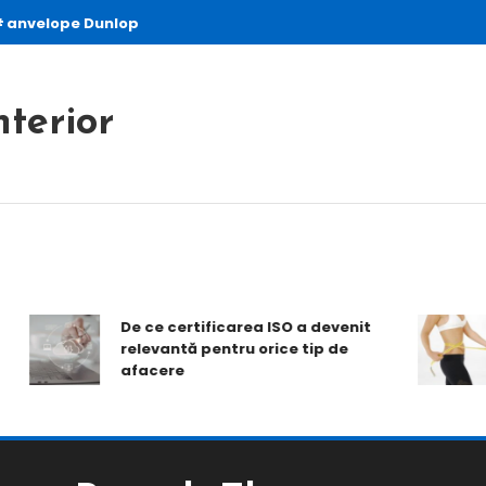
anvelope Dunlop
nterior
T
De ce certificarea ISO a devenit
o
relevantă pentru orice tip de
2
afacere
m
r