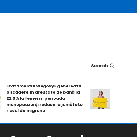
Search
ratamentul Wegovy® generează
Pastila Wego
 scădere în greutate de până la
slăbire de pes
2,6% la femei în perioada
scorurile de 
enopauzei și reduce la jumătate
mobilității fiz
iscul de migrene