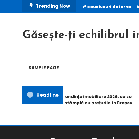
Skip
Trending Now
cauciucuri de iarna
To
Content
Găsește-ți echilibrul i
SAMPLE PAGE
Headline
Tendințe imobiliare 2026: ce se
întâmplă cu prețurile în Brașov