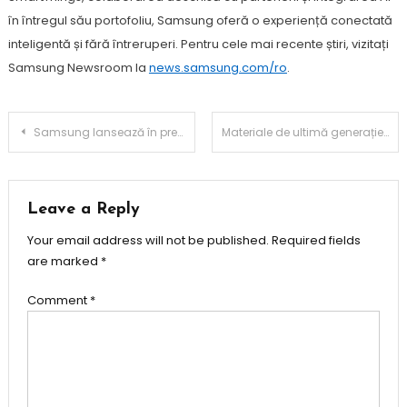
în întregul său portofoliu, Samsung oferă o experiență conectată
inteligentă și fără întreruperi. Pentru cele mai recente știri, vizitați
Samsung Newsroom la
news.samsung.com/ro
.
Post
Samsung lansează în premieră mondială Micro RGB, stabilind un nou standard pentru tehnologia TV premium
Materiale de ultimă generație pentru rezistența excepțională a lui Honor Magic V5
navigation
Leave a Reply
Your email address will not be published.
Required fields
are marked
*
Comment
*