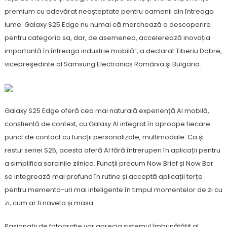
premium cu adevărat neașteptate pentru oamenii din întreaga
lume. Galaxy S25 Edge nu numai că marchează o descoperire
pentru categoria sa, dar, de asemenea, accelerează inovația
importantă în întreaga industrie mobilă”, a declarat Tiberiu Dobre,
vicepreşedinte al Samsung Electronics România şi Bulgaria.
Galaxy S25 Edge oferă cea mai naturală experiență AI mobilă,
conștientă de context, cu Galaxy AI integrat în aproape fiecare
punct de contact cu funcții personalizate, multimodale. Ca și
restul seriei S25, acesta oferă AI fără întreruperi în aplicații pentru
a simplifica sarcinile zilnice. Funcții precum Now Brief și Now Bar
se integrează mai profund în rutine și acceptă aplicații terțe
pentru memento-uri mai inteligente în timpul momentelor de zi cu
zi, cum ar fi naveta și masa.
Pasionații de fotografie vor aprecia sistemul îmbunătățit al