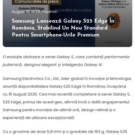
Comunicatele de presa
August 18, 2025
admin
Samsung Lansează Galaxy S25 Edge În
România, Stabilind Un Nou Standard
Pentru Smartphone-Urile Premium
O evoluție izbitoare a seriei Galaxy S, care combină performanța
puternică, designul elegant și inteligența Galaxy AI
Samsung Electronics Co., Ltd., lider global în inovație și tehnologie,
anunță disponibilitatea Galaxy S25 Edge în România, începând
cu 15 august 2025. Cea mai recentă completare a seriei Galaxy S,
S25 Edge, primul de acest gen, afirmă încă o dată angajamentul
Samsung pentru inovație de ultimă oră, design rafinat și o
experiență de utilizare excepțională.
Cu o grosime de doar 5,8 mm și o greutate de 163 g, Galaxy S25