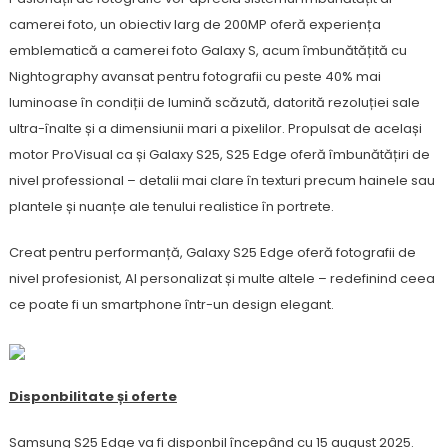
camerei foto, un obiectiv larg de 200MP oferă experiența
emblematică a camerei foto Galaxy S, acum îmbunătățită cu
Nightography avansat pentru fotografii cu peste 40% mai
luminoase în condiții de lumină scăzută, datorită rezoluției sale
ultra-înalte și a dimensiunii mari a pixelilor. Propulsat de același
motor ProVisual ca și Galaxy S25, S25 Edge oferă îmbunătățiri de
nivel professional – detalii mai clare în texturi precum hainele sau
plantele și nuanțe ale tenului realistice în portrete.
Creat pentru performanță, Galaxy S25 Edge oferă fotografii de
nivel profesionist, AI personalizat și multe altele – redefinind ceea
ce poate fi un smartphone într-un design elegant.
Disponbilitate și oferte
Samsung S25 Edge va fi disponbil începând cu 15 august 2025.