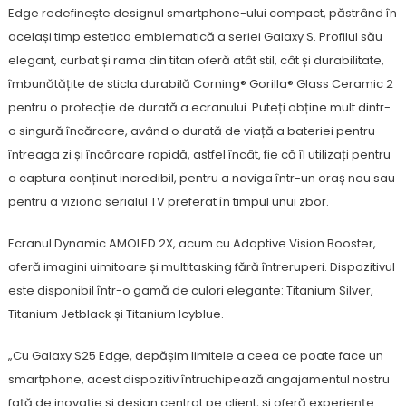
Edge redefinește designul smartphone-ului compact, păstrând în
același timp estetica emblematică a seriei Galaxy S. Profilul său
elegant, curbat și rama din titan oferă atât stil, cât și durabilitate,
îmbunătățite de sticla durabilă Corning® Gorilla® Glass Ceramic 2
pentru o protecție de durată a ecranului. Puteți obține mult dintr-
o singură încărcare, având o durată de viață a bateriei pentru
întreaga zi și încărcare rapidă, astfel încât, fie că îl utilizați pentru
a captura conținut incredibil, pentru a naviga într-un oraș nou sau
pentru a viziona serialul TV preferat în timpul unui zbor.
Ecranul Dynamic AMOLED 2X, acum cu Adaptive Vision Booster,
oferă imagini uimitoare și multitasking fără întreruperi. Dispozitivul
este disponibil într-o gamă de culori elegante: Titanium Silver,
Titanium Jetblack și Titanium Icyblue.
„Cu Galaxy S25 Edge, depășim limitele a ceea ce poate face un
smartphone, acest dispozitiv întruchipează angajamentul nostru
față de inovație și design centrat pe client, și oferă experiențe