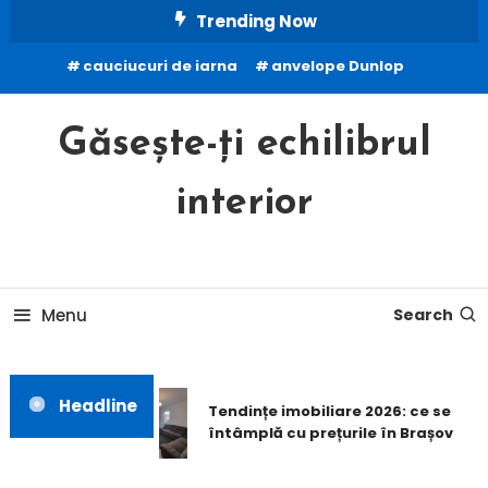
Skip
Trending Now
To
cauciucuri de iarna
anvelope Dunlop
Content
Găsește-ți echilibrul
interior
Menu
Search
Headline
Tendințe imobiliare 2026: ce se
întâmplă cu prețurile în Brașov