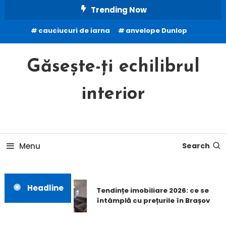
Skip
Trending Now
To
cauciucuri de iarna
anvelope Dunlop
Content
Găsește-ți echilibrul
interior
Menu
Search
Headline
Tendințe imobiliare 2026: ce se
întâmplă cu prețurile în Brașov