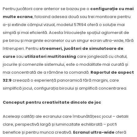
Pentru jucătorii care anterior se bazau pe o
configurație cu mai
multe ecrane
, folosind adesea două sau trei monitoare pentru
a-și extinde câmpul vizual, modelul 57R94 oferă o soluție mai
simplă și mai eficientă. Acesta înlocuiește spațiul aglomerat de
pe birou și marginile ecranelor cu un singur ecran ultra-wide, fără
întreruperi. Pentru
streameri, jucători de simulatoare de
curse
sau
utilizatori multitasking
care jonglează cu chatul,
jocurile și comenzile sistemului, este o modalitate mai curată și
mai concentrată de a rămâne la comandă.
Raportul de aspect
32:9
creează o experiență panoramică fără margini, care
simplifică jocul, configurația biroului și amplifică concentrarea.
Conceput pentru creativitate dincolo de joc
Aceleași calități ale ecranului care îmbunătățesc jocul – detalii
clare, perspectivă largă și luminozitate echilibrată – pot fi
benefice și pentru munca creativă.
Ecranul ultra-wide
oferă