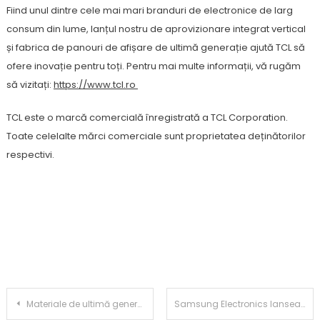
Fiind unul dintre cele mai mari branduri de electronice de larg
consum din lume, lanțul nostru de aprovizionare integrat vertical
și fabrica de panouri de afișare de ultimă generație ajută TCL să
ofere inovație pentru toți. Pentru mai multe informații, vă rugăm
să vizitați:
https://www.tcl.ro
TCL este o marcă comercială înregistrată a TCL Corporation.
Toate celelalte mărci comerciale sunt proprietatea deținătorilor
respectivi.
Post
Materiale de ultimă generație pentru rezistența excepțională a lui Honor Magic V5
Samsung Electronics lansează monitoarele Odyssey G7, prezentând jocuri de top pe ecranele sale la Gamescom 2025