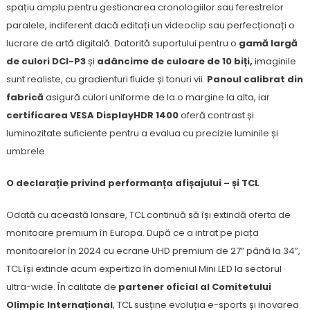
spațiu amplu pentru gestionarea cronologiilor sau ferestrelor
paralele, indiferent dacă editați un videoclip sau perfecționați o
lucrare de artă digitală. Datorită suportului pentru o
gamă largă
de culori DCI-P3
și
adâncime de culoare de 10 biți,
imaginile
sunt realiste, cu gradienturi fluide și tonuri vii.
Panoul calibrat din
fabrică
asigură culori uniforme de la o margine la alta, iar
certificarea VESA DisplayHDR 1400
oferă contrast și
luminozitate suficiente pentru a evalua cu precizie luminile și
umbrele.
O declarație privind performanța afișajului – și TCL
Odată cu această lansare, TCL continuă să își extindă oferta de
monitoare premium în Europa. După ce a intrat pe piața
monitoarelor în 2024 cu ecrane UHD premium de 27” până la 34”,
TCL își extinde acum expertiza în domeniul Mini LED la sectorul
ultra-wide. În calitate de
partener oficial al Comitetului
Olimpic Internațional
, TCL susține evoluția e-sports și inovarea