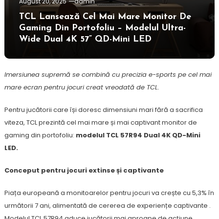
August 20, 2025
admin
TCL Lansează Cel Mai Mare Monitor De
Gaming Din Portofoliu – Modelul Ultra-
Wide Dual 4K 57” QD-Mini LED
Imersiunea supremă se combină cu precizia e-sports pe cel mai
mare ecran pentru jocuri creat vreodată de TCL.
Pentru jucătorii care își doresc dimensiuni mari fără a sacrifica
viteza, TCL prezintă cel mai mare și mai captivant monitor de
gaming din portofoliu:
modelul TCL 57R94 Dual 4K QD-Mini
LED.
Conceput pentru jocuri extinse și captivante
Piața europeană a monitoarelor pentru jocuri va crește cu 5,3% în
următorii 7 ani, alimentată de cererea de experiențe captivante .
Modelul TCL 57R94 aduce jucătorii mai aproape de acțiune,