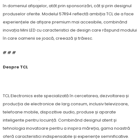
în domeniul afișajelor, atât prin sponsorizări, cât și prin designul
produselor oferite. Modelul 57R94 reflectă ambiția TCL de a face
experiențele de afișare premium mai accesibile, combinând
inovația Mini LED cu caracteristici de design care răspund modului
în care oamenii se joacă, creează și trăiesc.
# # #
Despre TCL
TCL Electronics este specializată în cercetarea, dezvoltarea și
producția de electronice de larg consum, inclusiv televizoare,
telefoane mobile, dispozitive audio, produse și aparate
inteligente pentru locuință. Combinând designul atent și
tehnologia inovatoare pentru a inspira măreția, gama noastră
oferă caracteristici indispensabile și experiențe semnificative.