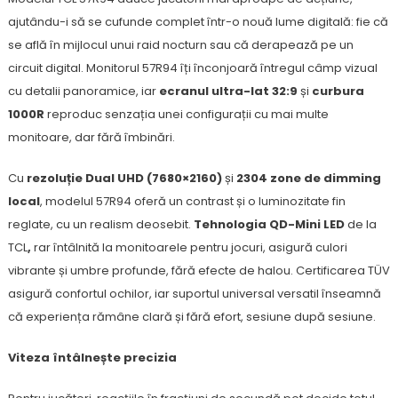
ajutându-i să se cufunde complet într-o nouă lume digitală: fie că
se află în mijlocul unui raid nocturn sau că derapează pe un
circuit digital. Monitorul 57R94 îți înconjoară întregul câmp vizual
cu detalii panoramice, iar
ecranul ultra-lat 32:9
și
curbura
1000R
reproduc senzația unei configurații cu mai multe
monitoare, dar fără îmbinări.
Cu
rezoluție Dual UHD (7680×2160)
și
2304 zone de dimming
local
, modelul 57R94 oferă un contrast și o luminozitate fin
reglate, cu un realism deosebit.
Tehnologia QD-Mini LED
de la
TCL
,
rar întâlnită la monitoarele pentru jocuri, asigură culori
vibrante și umbre profunde, fără efecte de halou. Certificarea TÜV
asigură confortul ochilor, iar suportul universal versatil înseamnă
că experiența rămâne clară și fără efort, sesiune după sesiune.
Viteza întâlnește precizia