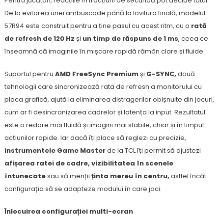
Pentru jucători, reacțiile în fracțiuni de secundă pot decide totul.
De la evitarea unei ambuscade până la lovitura finală, modelul
57R94 este construit pentru a ține pasul cu acest ritm, cu o
rată
de refresh de 120 Hz
și
un timp de răspuns de 1 ms
, ceea ce
înseamnă că imaginile în mișcare rapidă rămân clare și fluide.
Suportul pentru
AMD FreeSync Premium
și
G-SYNC,
două
tehnologii care sincronizează rata de refresh a monitorului cu
placa grafică, ajută la eliminarea distragerilor obișnuite din jocuri,
cum ar fi desincronizarea cadrelor și latența la input. Rezultatul
este o redare mai fluidă și imagini mai stabile, chiar și în timpul
acțiunilor rapide. Iar dacă îți place să reglezi cu precizie,
instrumentele Game Master
de la TCL îți permit să ajustezi
afișarea ratei de cadre, vizibilitatea în scenele
întunecate
sau să menții
ținta mereu în centru,
astfel încât
configurația să se adapteze modului în care joci.
Înlocuirea configurației multi-ecran