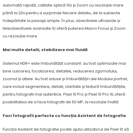
automată rapidă, calitate optică 10x și Zoom cu rezoluție mare
până la 20x pentru a surprinde fiecare detaliu, de la subiecte
îndepărtate la peisaje ample. În plus, obiectivele ultrawide și
teleobiectivele avansate îți oferă puterea Macro Focus și Zoom
cu rezoluție mare.
Mai multe detalii, stabilizare mai fluidă
Sistemul HDR+ este îmbunătățit constant: au fost optimizate mai
bine culoarea, focalizarea, detaliile, reducerea zgomotului,
zoomul și altele. Au fost aduse și îmbunătățiri ale Modului portret,
care includ segmentare, detalii, claritate și textură îmbunătățite,
pentru fotografii mai autentice. Pixel 10 Pro și Pixel 10 Pro XL oferă
posibilitatea de a face fotografii de 50 MP, la rezoluție înaltă.
Faci fotografii perfecte cu funcția Asistent de fotografie
Funcția Asistent de fotografie poate ajuta utilizatorul de Pixel 10 să