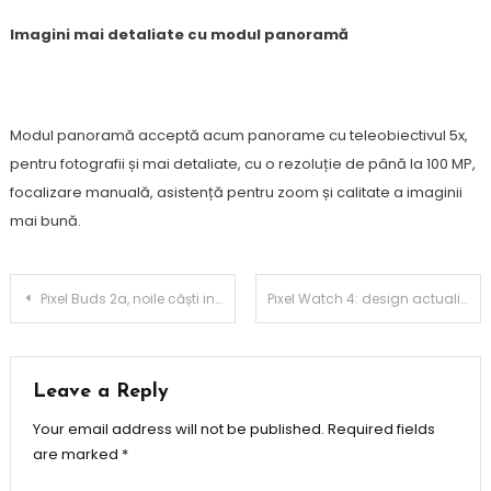
Imagini mai detaliate cu modul panoramă
Modul panoramă acceptă acum panorame cu teleobiectivul 5x,
pentru fotografii și mai detaliate, cu o rezoluție de până la 100 MP,
focalizare manuală, asistență pentru zoom și calitate a imaginii
mai bună.
Post
Pixel Buds 2a, noile căști intraauriculare de la Google
Pixel Watch 4: design actualizat, funcții de fitness noi și mai mult AI
navigation
Leave a Reply
Your email address will not be published.
Required fields
are marked
*