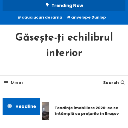
Skip
Trending Now
To
cauciucuri de iarna
anvelope Dunlop
Content
Găsește-ți echilibrul
interior
Menu
Search
Headline
Tendințe imobiliare 2026: ce se
întâmplă cu prețurile în Brașov