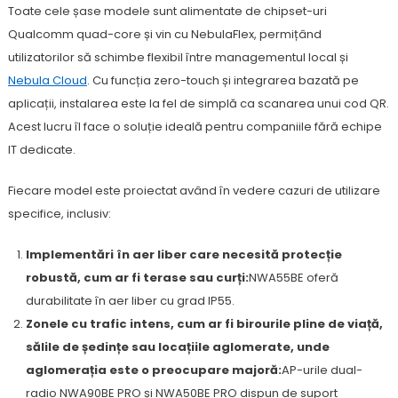
Toate cele șase modele sunt alimentate de chipset-uri
Qualcomm quad-core și vin cu NebulaFlex, permițând
utilizatorilor să schimbe flexibil între managementul local și
Nebula Cloud
. Cu funcția zero-touch și integrarea bazată pe
aplicații, instalarea este la fel de simplă ca scanarea unui cod QR.
Acest lucru îl face o soluție ideală pentru companiile fără echipe
IT dedicate.
Fiecare model este proiectat având în vedere cazuri de utilizare
specifice, inclusiv:
Implementări în aer liber care necesită protecție
robustă, cum ar fi terase sau curți:
NWA55BE oferă
durabilitate în aer liber cu grad IP55.
Zonele cu trafic intens, cum ar fi birourile pline de viață,
sălile de ședințe sau locațiile aglomerate, unde
aglomerația este o preocupare majoră:
AP-urile dual-
radio NWA90BE PRO și NWA50BE PRO dispun de suport