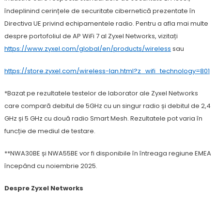
îndeplinind cerințele de securitate cibernetică prezentate în
Directiva UE privind echipamentele radio. Pentru a afla mai multe
despre portofoliul de AP WiFi 7 al Zyxel Networks, vizitați
https://www.zyxel.com/global/en/products/wireless
sau
https://store.zyxel.com/wireless-lan.html?z_wifi_technology=801
*Bazat pe rezultatele testelor de laborator ale Zyxel Networks
care compară debitul de 5GHz cu un singur radio și debitul de 2,4
GHz și 5 GHz cu două radio Smart Mesh. Rezultatele pot varia în
funcție de mediul de testare.
**NWA30BE și NWA55BE vor fi disponibile în întreaga regiune EMEA
începând cu noiembrie 2025.
Despre Zyxel Networks