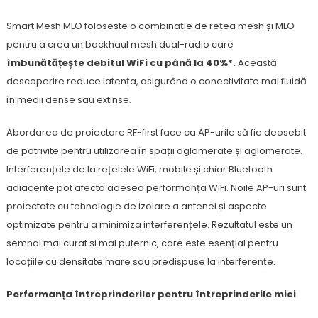
Smart Mesh MLO folosește o combinație de rețea mesh și MLO
pentru a crea un backhaul mesh dual-radio care
îmbunătățește debitul WiFi cu până la 40%*.
Această
descoperire reduce latența, asigurând o conectivitate mai fluidă
în medii dense sau extinse.
Abordarea de proiectare RF-first face ca AP-urile să fie deosebit
de potrivite pentru utilizarea în spații aglomerate și aglomerate.
Interferențele de la rețelele WiFi, mobile și chiar Bluetooth
adiacente pot afecta adesea performanța WiFi. Noile AP-uri sunt
proiectate cu tehnologie de izolare a antenei și aspecte
optimizate pentru a minimiza interferențele. Rezultatul este un
semnal mai curat și mai puternic, care este esențial pentru
locațiile cu densitate mare sau predispuse la interferențe.
Performanța întreprinderilor pentru întreprinderile mici