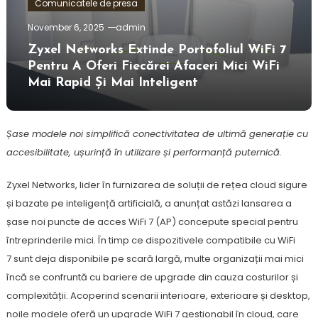
Comunicatele de presa
November 6, 2025
admin
Zyxel Networks Extinde Portofoliul WiFi 7
Pentru A Oferi Fiecărei Afaceri Mici WiFi
Mai Rapid Și Mai Inteligent
Șase modele noi simplifică conectivitatea de ultimă generație cu
accesibilitate, ușurință în utilizare și performanță puternică.
Zyxel Networks, lider în furnizarea de soluții de rețea cloud sigure
și bazate pe inteligență artificială, a anunțat astăzi lansarea a
șase noi puncte de acces WiFi 7 (AP) concepute special pentru
întreprinderile mici. În timp ce dispozitivele compatibile cu WiFi
7 sunt deja disponibile pe scară largă, multe organizații mai mici
încă se confruntă cu bariere de upgrade din cauza costurilor și
complexității. Acoperind scenarii interioare, exterioare și desktop,
noile modele oferă un upgrade WiFi 7 gestionabil în cloud, care