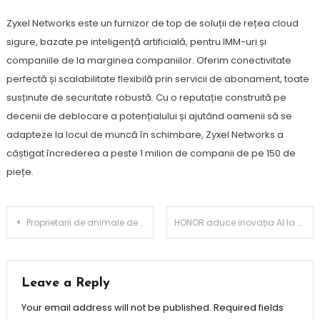
Zyxel Networks este un furnizor de top de soluții de rețea cloud
sigure, bazate pe inteligență artificială, pentru IMM-uri și
companiile de la marginea companiilor. Oferim conectivitate
perfectă și scalabilitate flexibilă prin servicii de abonament, toate
susținute de securitate robustă. Cu o reputație construită pe
decenii de deblocare a potențialului și ajutând oamenii să se
adapteze la locul de muncă în schimbare, Zyxel Networks a
câștigat încrederea a peste 1 milion de companii de pe 150 de
piețe.
Post
Proprietarii de animale de companie petrec mai mult timp făcând curățenie decât cei fără prieteni necuvântători, conform cu studiul Dyson Wet Cleaning
HONOR aduce inovația AI la China Auto & Innovation Fest 2025
navigation
Leave a Reply
Your email address will not be published.
Required fields