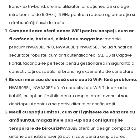
BandFlex tri-band, oferind utilizatorilor opțiunea de a alege
între benzile de 5 GHz și 6 GHz pentru a reduce aglomerația și
a îmbunătăți fluxul de trafic.
Companii care oferă acces WiFi pentru oaspeți, cum ar
fi cafenele, hoteluri, clinici sau magazine:
modele
precum NWA90BEPRO, NWA90BE și NWA55BE includ funcții de
securitate robuste, cum ar fi autentificarea RADIUS și Captive
Portal, făcându-le perfecte pentru gestionarea în siguranță a
conectivității oaspeților și branding experiența de conectare.
Birouri mici sau de acasă care caută WiFi fără probleme:
NWA50BE și NWA30BE oferă conectivitate WiFi 7 dual-radio
fiabilă, cu opțiuni flexibile pentru amplasarea tavanului sau
desktopului pentru a se potrivi diferitelor configurații.
Medii cu spațiu limitat, cum ar fi ghișeele de vânzare cu
amănuntul, magazinele pop-up sau configurațiile
temporare de birouri:
NWA30BE oferă un design compact cu
antene de înaltă eficiență optimizate pentru amplasarea