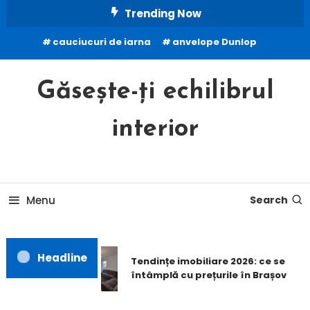
Skip
Trending Now
To
cauciucuri de iarna
anvelope Dunlop
Content
Găsește-ți echilibrul
interior
Menu
Search
Headline
Tendințe imobiliare 2026: ce se
întâmplă cu prețurile în Brașov