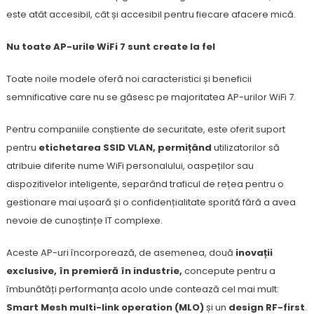
este atât accesibil, cât și accesibil pentru fiecare afacere mică.
Nu toate AP-urile WiFi 7 sunt create la fel
Toate noile modele oferă noi caracteristici și beneficii
semnificative care nu se găsesc pe majoritatea AP-urilor WiFi 7.
Pentru companiile conștiente de securitate, este oferit suport
pentru
etichetarea SSID VLAN, permițând
utilizatorilor să
atribuie diferite nume WiFi personalului, oaspeților sau
dispozitivelor inteligente, separând traficul de rețea pentru o
gestionare mai ușoară și o confidențialitate sporită fără a avea
nevoie de cunoștințe IT complexe.
Aceste AP-uri încorporează, de asemenea, două
inovații
exclusive, în premieră în industrie,
concepute pentru a
îmbunătăți performanța acolo unde contează cel mai mult:
Smart Mesh multi-link operation (MLO)
și un
design RF-first
.