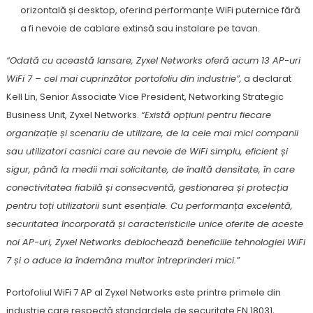
orizontală și desktop, oferind performanțe WiFi puternice fără
a fi nevoie de cablare extinsă sau instalare pe tavan.
“Odată cu această lansare, Zyxel Networks oferă acum 13 AP-uri
WiFi 7 – cel mai cuprinzător portofoliu din industrie”,
a declarat
Kell Lin, Senior Associate Vice President, Networking Strategic
Business Unit, Zyxel Networks.
“Există opțiuni pentru fiecare
organizație și scenariu de utilizare, de la cele mai mici companii
sau utilizatori casnici care au nevoie de WiFi simplu, eficient și
sigur, până la medii mai solicitante, de înaltă densitate, în care
conectivitatea fiabilă și consecventă, gestionarea și protecția
pentru toți utilizatorii sunt esențiale. Cu performanța excelentă,
securitatea încorporată și caracteristicile unice oferite de aceste
noi AP-uri, Zyxel Networks deblochează beneficiile tehnologiei WiFi
7 și o aduce la îndemâna multor întreprinderi mici.”
Portofoliul WiFi 7 AP al Zyxel Networks este printre primele din
industrie care respectă standardele de securitate EN 18031,