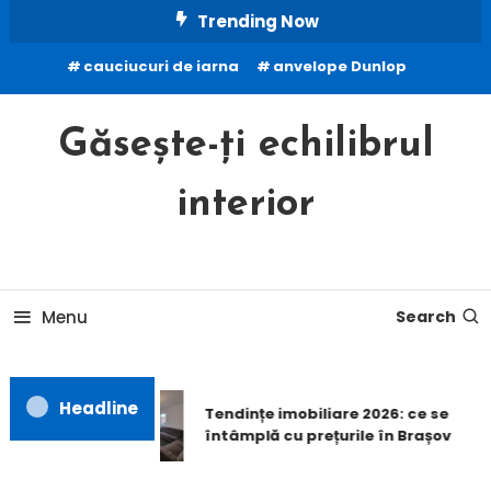
Skip
Trending Now
To
cauciucuri de iarna
anvelope Dunlop
Content
Găsește-ți echilibrul
interior
Menu
Search
Headline
Tendințe imobiliare 2026: ce se
întâmplă cu prețurile în Brașov