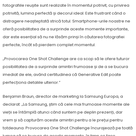
fotografiile reușite sunt realizate în momentul potrivit, cu privirea
potrivită, lumina perfectă și decorul ideal. Este frustrant când o
distragere neașteptată strică totul. Smartphone-urile noastre ne
oferă posibilitatea de a surprinde aceste momente importante,
dar este esențial să nu ne lăsăm prinși în căutarea fotografiei
perfecte, încât să pierdem complet momentul.
„Provocarea One Shot Challenge are ca scop să le ofere tuturor
posibilitatea de a surprinde amintiri frumoase și de a se bucura
imediat de ele, având certitudinea că Generative Edit poate
perfecționa detaliile ulterior.”
Benjamin Braun, director de marketing la Samsung Europa, a
declarat: „La Samsung, știm că cele mai frumoase momente ale
vieții se întâmplă atunci când suntem pe deplin prezenți, dar
vrem și să capturăm aceste amintiri pentru a le prețui pentru
totdeauna. Provocarea One Shot Challenge încurajează pe toată
lumea să se bucure de aceste momente, în timp ce face