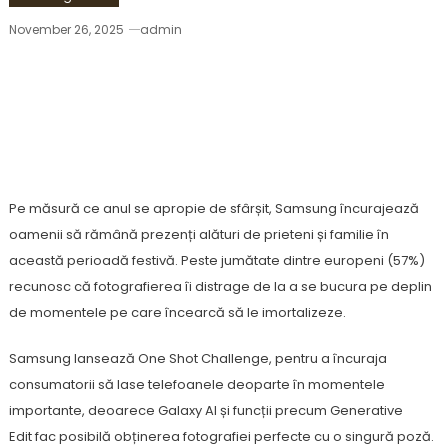
November 26, 2025
admin
Samsung Lansează One Shot Challenge,
Încurajând Utilizatorii De Smartphone Să Facă
Mai Puține Poze, Având Încredere Că Puterea
Galaxy AI Poate Perfecționa Orice Imagine
Pe măsură ce anul se apropie de sfârșit, Samsung încurajează
oamenii să rămână prezenți alături de prieteni și familie în
această perioadă festivă. Peste jumătate dintre europeni (57%)
recunosc că fotografierea îi distrage de la a se bucura pe deplin
de momentele pe care încearcă să le imortalizeze.
Samsung lansează One Shot Challenge, pentru a încuraja
consumatorii să lase telefoanele deoparte în momentele
importante, deoarece Galaxy AI și funcții precum Generative
Edit fac posibilă obținerea fotografiei perfecte cu o singură poză.