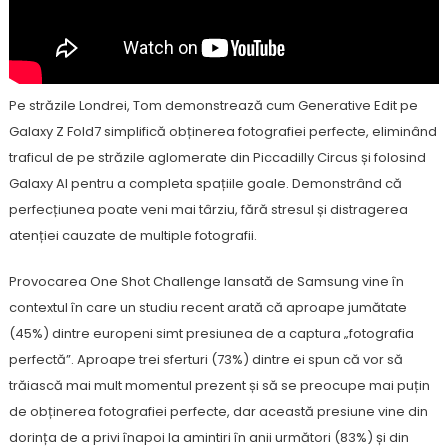
Pe străzile Londrei, Tom demonstrează cum Generative Edit pe
Galaxy Z Fold7 simplifică obținerea fotografiei perfecte, eliminând
traficul de pe străzile aglomerate din Piccadilly Circus și folosind
Galaxy AI pentru a completa spațiile goale. Demonstrând că
perfecțiunea poate veni mai târziu, fără stresul și distragerea
atenției cauzate de multiple fotografii.
Provocarea One Shot Challenge lansată de Samsung vine în
contextul în care un studiu recent arată că aproape jumătate
(45%) dintre europeni simt presiunea de a captura „fotografia
perfectă”. Aproape trei sferturi (73%) dintre ei spun că vor să
trăiască mai mult momentul prezent și să se preocupe mai puțin
de obținerea fotografiei perfecte, dar această presiune vine din
dorința de a privi înapoi la amintiri în anii următori (83%) și din