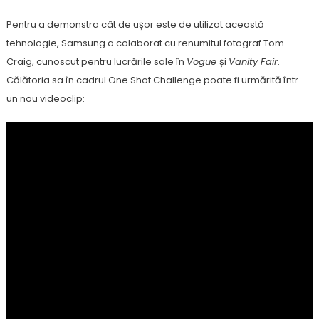
Pentru a demonstra cât de ușor este de utilizat această
tehnologie, Samsung a colaborat cu renumitul fotograf Tom
Craig, cunoscut pentru lucrările sale în
Vogue
și
Vanity Fair
.
Călătoria sa în cadrul One Shot Challenge poate fi urmărită într-
un nou videoclip: