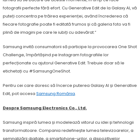
fotografii perfecte fără efort. Cu Generative Edit de la Galaxy AI, vă
puteți concentra pe trăirea experienței, având încrederea că
fiecare fotografie poate fi editată frumos și că galeria foto va fi
plină de imagini pe care le iubiți cu adevărat.”
Samsung invită consumatorii să participe la provocarea One Shot
Challenge, împărtășind pe Instagram fotografiile lor
perfecționate cu ajutorul Generative Edit. Trebuie doar să le
etichetați cu #SamsungOneShot.
Pentru cei care doresc să încerce puterea Galaxy AI și Generative
Edit, pot accesa
Samsung România
.
Despre Samsung Electronics Co., Ltd.
Samsung inspiră lumea și modelează viitorul cu idei și tehnologii
transformatoare. Compania redefinește lumea televizoarelor, a
semnalizării digitale, a smartphone-urilor, a dispozitivelor