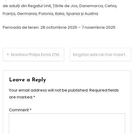
de adulți din Regatul Unit, Țările de Jos, Danemarca, Cehia,
Franța, Germania, Polonia, Italia, Spania și Austria
Perioada de teren: 28 octombrie 2025 – 7 noiembrie 2025
Post
Monitorul Philips Evnia 27M2N6501L: Performanță premium QD-OLED la îndemâna oricui
Kingston este cel mai mare furnizor de SSD-uri în 2024, conform raportului TrendForce
navigation
Leave a Reply
Your email address will not be published.
Required fields
are marked
*
Comment
*