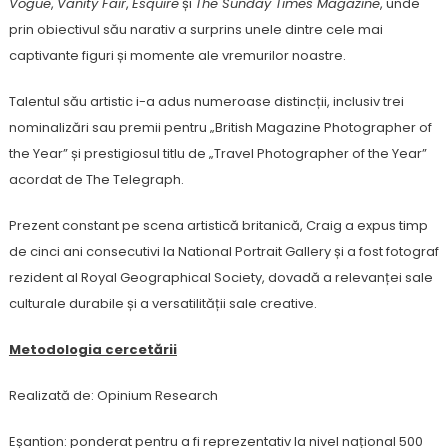
Vogue
,
Vanity Fair
,
Esquire
și
The Sunday Times Magazine
, unde
prin obiectivul său narativ a surprins unele dintre cele mai
captivante figuri și momente ale vremurilor noastre.
Talentul său artistic i-a adus numeroase distincții, inclusiv trei
nominalizări sau premii pentru „British Magazine Photographer of
the Year” și prestigiosul titlu de „Travel Photographer of the Year”
acordat de The Telegraph.
Prezent constant pe scena artistică britanică, Craig a expus timp
de cinci ani consecutivi la National Portrait Gallery și a fost fotograf
rezident al Royal Geographical Society, dovadă a relevanței sale
culturale durabile și a versatilității sale creative.
Metodologia cercetării
Realizată de: Opinium Research
Eșantion: ponderat pentru a fi reprezentativ la nivel național 500