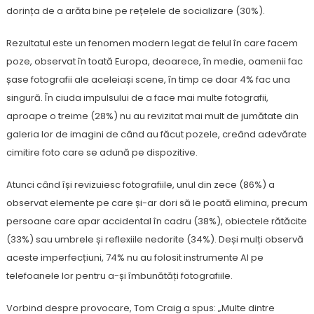
dorința de a arăta bine pe rețelele de socializare (30%).
Rezultatul este un fenomen modern legat de felul în care facem
poze, observat în toată Europa, deoarece, în medie, oamenii fac
șase fotografii ale aceleiași scene, în timp ce doar 4% fac una
singură. În ciuda impulsului de a face mai multe fotografii,
aproape o treime (28%) nu au revizitat mai mult de jumătate din
galeria lor de imagini de când au făcut pozele, creând adevărate
cimitire foto care se adună pe dispozitive.
Atunci când își revizuiesc fotografiile, unul din zece (86%) a
observat elemente pe care și-ar dori să le poată elimina, precum
persoane care apar accidental în cadru (38%), obiectele rătăcite
(33%) sau umbrele și reflexiile nedorite (34%). Deși mulți observă
aceste imperfecțiuni, 74% nu au folosit instrumente AI pe
telefoanele lor pentru a-și îmbunătăți fotografiile.
Vorbind despre provocare, Tom Craig a spus: „Multe dintre