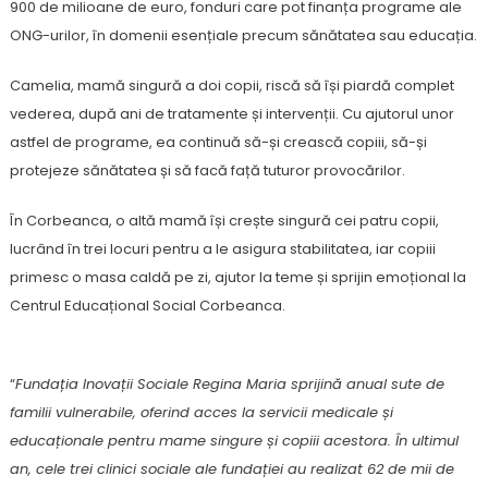
900 de milioane de euro, fonduri care pot finanța programe ale
ONG-urilor, în domenii esențiale precum sănătatea sau educația.
Camelia, mamă singură a doi copii, riscă să își piardă complet
vederea, după ani de tratamente și intervenții. Cu ajutorul unor
astfel de programe, ea continuă să-și crească copiii, să-și
protejeze sănătatea și să facă față tuturor provocărilor.
În Corbeanca, o altă mamă își crește singură cei patru copii,
lucrând în trei locuri pentru a le asigura stabilitatea, iar copiii
primesc o masa caldă pe zi, ajutor la teme și sprijin emoțional la
Centrul Educațional Social Corbeanca.
“
Fundația Inovații Sociale Regina Maria sprijină anual sute de
familii vulnerabile, oferind acces la servicii medicale și
educaționale pentru mame singure și copiii acestora. În ultimul
an, cele trei clinici sociale ale fundației au realizat 62 de mii de