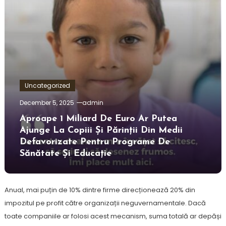
Uncategorized
December 5, 2025
admin
Aproape 1 Miliard De Euro Ar Putea
Ajunge La Copiii Și Părinții Din Medii
Defavorizate Pentru Programe De
Sănătate Și Educație
Anual, mai puțin de 10% dintre firme direcționează 20% din
impozitul pe profit către organizații neguvernamentale. Dacă
toate companiile ar folosi acest mecanism, suma totală ar depăși