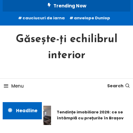
Skip
Trending Now
To
cauciucuri de iarna
anvelope Dunlop
Content
Găsește-ți echilibrul
interior
Menu
Search
Headline
Tendințe imobiliare 2026: ce se
întâmplă cu prețurile în Brașov