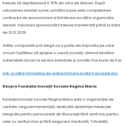
trebuie să depășească 0.75% din cifra de afaceri. După
calcularea acestei sume, următorul pas este completarea
contractul de sponsorizare și trimiterea sa către organizația
aleasă. Valoarea sponsorizării trebuie transferată până la data
de 31.12.2025.
Astfel, companiile pot alege ca o parte din impozitul pe care
oricum îl plătesc să sprijine o cauză socială, oferind familiilor
vulnerabile acces la servicii esențiale și condiții mai bune de trai.
Link-ul către formularul de redirecționare poate fi accesat aici.
Despre Fundația Inovații Sociale Regina Maria
Fundația Inovații Sociale Regina Maria este o organizație de
caritate, neguvernamentală, dedicată asistenței medicale
integrate pentru persoanele din București fără venit sau pentru
cele cu venituri mici și fără asigurare medicală. Totodată,