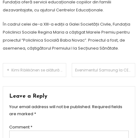
Fundația oferă servicii educaționale copiilor din familii
dezavantajate, cu ajutorul Centrelor Educaționale.
În cadrul celei de-a XIII-a ediții a Galei Societății Civile, Fundația
Policlinici Sociale Regina Maria a câștigat Marele Premiu pentru
proiectul “Policlinica Socială Baba Novac”. Proiectul a fost, de
asemenea, câștigătorul Premiului I la Secțiunea Sănătate.
Post
Kimi Räikkönen se alătură echipei Nokian Tyres în calitate de ambasador al mărcii
Evenimentul Samsung la CES 2026: „The First Look”
navigation
Leave a Reply
Your email address will not be published.
Required fields
are marked
*
Comment
*