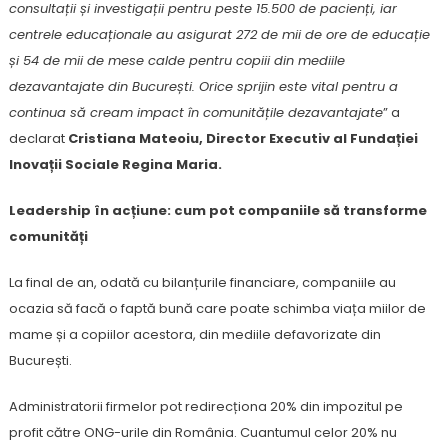
consultații și investigații pentru peste 15.500 de pacienți, iar
centrele educaționale au asigurat 272 de mii de ore de educație
și 54 de mii de mese calde pentru copiii din mediile
dezavantajate din București. Orice sprijin este vital pentru a
continua să cream impact în comunitățile dezavantajate
” a
declarat
Cristiana Mateoiu, Director Executiv al Fundației
Inovații Sociale Regina Maria.
Leadership în acțiune: cum pot companiile să transforme
comunități
La final de an, odată cu bilanțurile financiare, companiile au
ocazia să facă o faptă bună care poate schimba viața miilor de
mame și a copiilor acestora, din mediile defavorizate din
București.
Administratorii firmelor pot redirecționa 20% din impozitul pe
profit către ONG-urile din România. Cuantumul celor 20% nu