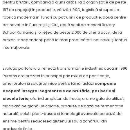
pentru brutării, compania a ajuns astăzi la o organizație de peste
157 de angajați în producție, vânzări, R&D, logistică și suport, o
fabrică modernă în Tunari cu patru linii de producție, două centre
de inovație în București și Cluj, două școli de meserii Bakery
School România și o rețea de peste 2.000 de clienți activi, de la
artizani independenți până la mari producători industriali și lanțuri
internaționale.
Evoluția portofoliului reflectă transformările industriei: dacă în 1996
Puratos era prezent în principal prin mixuri de panificație,
amelioratori și soluții tehnice pentru făină, astăzi
compania
acoperă integral segmentele de brutărie, patiserie și
ciocolaterie
, oferind umpluturi de fructe, creme gata de utilizat,
ciocolată belgiană Belcolade, produse pe bază de fermentație
naturală, soluții plant-based și tehnologii avansate pe bază de
enzime pentru reducerea glutenului sau a zahărului din
produsele finite.