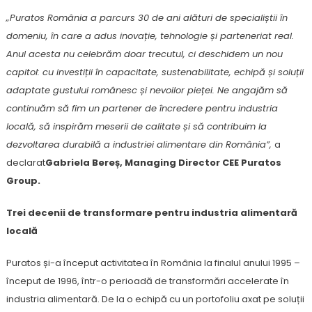
„Puratos România a parcurs 30 de ani alături de specialiștii în
domeniu, în care a adus inovație, tehnologie și parteneriat real.
Anul acesta nu celebrăm doar trecutul, ci deschidem un nou
capitol: cu investiții în capacitate, sustenabilitate, echipă și soluții
adaptate gustului românesc și nevoilor pieței. Ne angajăm să
continuăm să fim un partener de încredere pentru industria
locală, să inspirăm meserii de calitate și să contribuim la
dezvoltarea durabilă a industriei alimentare din România”,
a
declarat
Gabriela Bereș, Managing Director
CEE Puratos
Group.
Trei decenii de transformare pentru industria alimentară
locală
Puratos și-a început activitatea în România la finalul anului 1995 –
început de 1996, într-o perioadă de transformări accelerate în
industria alimentară. De la o echipă cu un portofoliu axat pe soluții