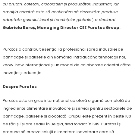
cu brutari, cofetari, ciocolatieri și producători industriali, iar
ambiția noastră este să continuăm să dezvoltăm produse
adaptate gustului local și tendințelor globale
”, a declarat
Gabriela Bereș,
Managing Director
CEE Puratos Group
.
Puratos a contribuit esențial la profesionalizarea industriei de
panificație și patiserie din România, introducând tehnologii noi,
know-how internațional și un model de colaborare orientat către
inovație și educație.
Despre Puratos
Puratos este un grup internațional ce oferă o gamă completă de
ingrediente alimentare inovatoare și servicii pentru sectoarele de
panificație, patiserie și ciocolată. Grupul este prezent în peste 100
de țări și își are sediul în Belgia, fiind fondat în 1919. Puratos își
propune să creeze soluții alimentare inovatoare care să