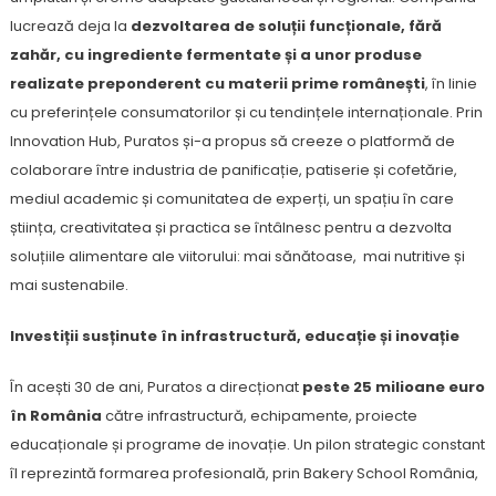
lucrează deja la
dezvoltarea de solu
ții
funcționale, fără
zahăr, cu ingrediente fermentate și a unor produse
realizate preponderent cu materii prime românești
, în linie
cu preferințele consumatorilor și cu tendințele internaționale. Prin
Innovation Hub, Puratos și-a propus să creeze o platformă de
colaborare între industria de panificație, patiserie și cofetărie,
mediul academic și comunitatea de experți, un spațiu în care
știința, creativitatea și practica se întâlnesc pentru a dezvolta
soluțiile alimentare ale viitorului: mai sănătoase, mai nutritive și
mai sustenabile.
Investiții susținute în infrastructură, educație și inovație
În acești 30 de ani, Puratos a direcționat
peste 25 milioane euro
în România
către infrastructură, echipamente, proiecte
educaționale și programe de inovație. Un pilon strategic constant
îl reprezintă formarea profesională, prin Bakery School România,