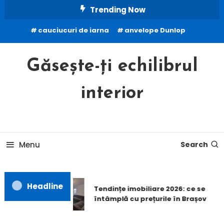
Skip
Trending Now
To
cauciucuri de iarna
anvelope Dunlop
Content
Găsește-ți echilibrul
interior
Menu
Search
Headline
Tendințe imobiliare 2026: ce se
întâmplă cu prețurile în Brașov