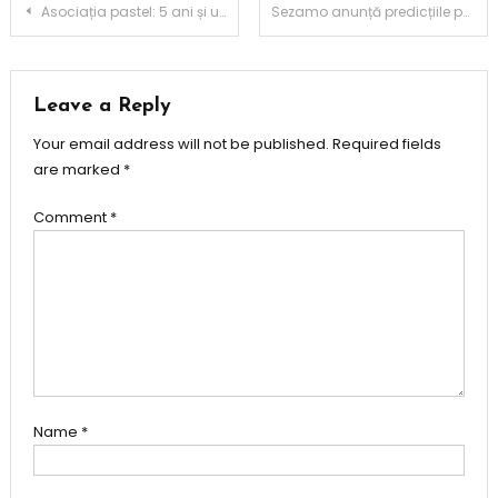
Post
Asociația pastel: 5 ani și un singur angajament: „Nicio lună fără o faptă bună”
Sezamo anunță predicțiile pentru trendurile alimentare ale anului 2026
navigation
Leave a Reply
Your email address will not be published.
Required fields
are marked
*
Comment
*
Name
*