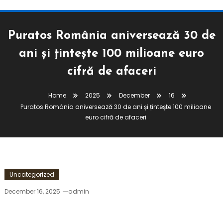
Puratos România aniversează 30 de
ani și țintește 100 milioane euro
cifră de afaceri
Home
2025
December
16
Puratos România aniversează 30 de ani și țintește 100 milioane
euro cifră de afaceri
Uncategorized
December 16, 2025
admin
Puratos România Aniversează 30 De Ani Și
Țintește 100 Milioane Euro Cifră De Afaceri