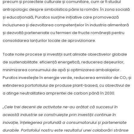
precum și proiectele culturale și comunitare, cum ar fi studiul
antropologic despre simbolistica pâinii la români. În zona socială
și educațională, Puratos susține inițiative care promovează
incluziunea și dezvoltarea competențelor în industria alimentară
și dezvoltă parteneriate cu fermieri de fructe românești pentru
consolidarea lanțurilor locale de aprovizionare.
Toate noile procese și investiții sunt aliniate obiectivelor globale
de sustenabilitate: eficiență energetică, reducerea deșeurilor,
minimizarea consumului de apă și optimizarea ambalajelor.
Puratos investește în energie verde, reducerea emisiilor de CO₂ și
extinderea portofoliului de produse plant-based, cu obiectivul de
a atinge neutralitatea amprentei de carbon până în 2030.
„Cele trei decenii de activitate ne-au arătat că succesul în
această industrie se construiește prin investiții continue în
inovație, înțelegerea profundă a consumatorului și parteneriate
durabile. Portofoliul nostru este rezultatul unei colaborări strânse