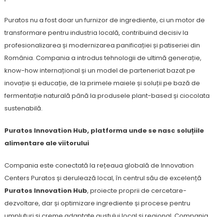
Puratos nu a fost doar un furnizor de ingrediente, ci un motor de
transformare pentru industria locală, contribuind decisiv la
profesionalizarea și modernizarea panificației și patiseriei din
România. Compania a introdus tehnologii de ultimă generație,
know-how internațional și un model de parteneriat bazat pe
inovație și educație, de la primele maiele și soluții pe bază de
fermentație naturală până la produsele plant-based și ciocolata
sustenabilă.
Puratos Innovation Hub, platforma unde se nasc soluțiile
alimentare ale viitorului
Compania este conectată la rețeaua globală de Innovation
Centers Puratos și derulează local, în centrul său de excelență
Puratos Innovation Hub
, proiecte proprii de cercetare-
dezvoltare, dar și optimizare ingrediente și procese pentru
umpluturi și creme adaptate gustului local și regional. Compania