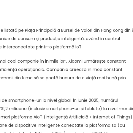
e listată pe Piața Principală a Bursei de Valori din Hong Kong din 
ronice de consum și producție inteligentă, având în centrul
nte interconectate printr-o platformă IoT.
ea mai cool companie în inimile lor”, Xiaomi urmărește constant
 și eficiența operațională. Compania creează în mod constant
 oamenii din lume să se poată bucura de o viață mai bună prin
de smartphone-uri la nivel global. În iunie 2025, numărul
 731,2 milioane (inclusiv smartphone-uri și tablete) la nivel mondia
i platforme AIoT (Inteligență Artificială + Internet of Things)
ane de dispozitive inteligente conectate la platforma sa (cu