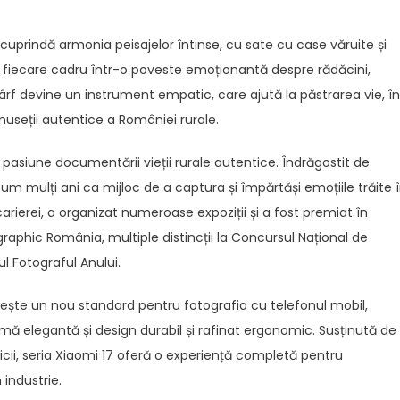
 cuprindă armonia peisajelor întinse, cu sate cu case văruite și
d fiecare cadru într-o poveste emoționantă despre rădăcini,
vârf devine un instrument empatic, care ajută la păstrarea vie, în
umuseții autentice a României rurale.
pasiune documentării vieții rurale autentice. Îndrăgostit de
um mulți ani ca mijloc de a captura și împărtăși emoțiile trăite 
carierei, a organizat numeroase expoziții și a fost premiat în
graphic România, multiple distincții la Concursul Național de
l Fotograful Anului.
bilește un nou standard pentru fotografia cu telefonul mobil,
 elegantă și design durabil și rafinat ergonomic. Susținută de
icii, seria Xiaomi 17 oferă o experiență completă pentru
 industrie.