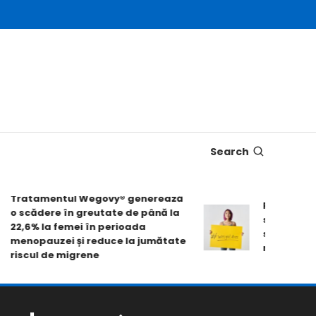
Search
ratamentul Wegovy® generează
Pastila Wego
 scădere în greutate de până la
slăbire de pe
2,6% la femei în perioada
scorurile de 
enopauzei și reduce la jumătate
mobilității fiz
iscul de migrene