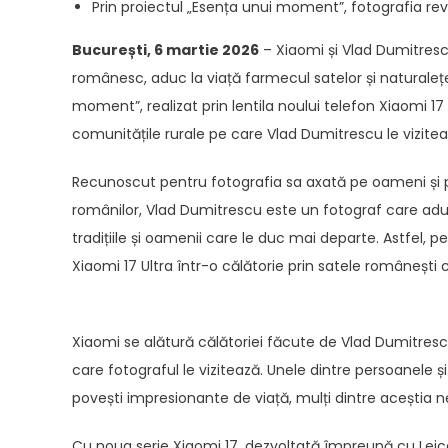
Prin proiectul „Esența unui moment”, fotografia rev
București, 6 martie 2026
– Xiaomi și Vlad Dumitrescu
românesc, aduc la viață farmecul satelor și naturalețea
moment”, realizat prin lentila noului telefon Xiaomi 1
comunitățile rurale pe care Vlad Dumitrescu le vizitează
Recunoscut pentru fotografia sa axată pe oameni și pe
românilor, Vlad Dumitrescu este un fotograf care adu
tradițiile și oamenii care le duc mai departe. Astfel,
Xiaomi 17 Ultra într-o călătorie prin satele românești
Xiaomi se alătură călătoriei făcute de Vlad Dumitrescu ș
care fotograful le vizitează. Unele dintre persoanele 
povești impresionante de viață, mulți dintre aceștia ne
Cu noua serie Xiaomi 17, dezvoltată împreună cu Leica