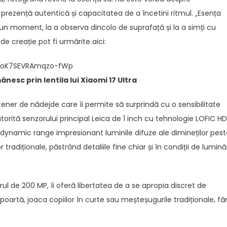
rezență autentică și capacitatea de a încetini ritmul. „Esența
n moment, la a observa dincolo de suprafață și la a simți cu
de creație pot fi urmărite aici:
3DoK7SEVRAmqzo-fWp
esc prin lentila lui Xiaomi 17 Ultra
ener de nădejde care îi permite să surprindă cu o sensibilitate
rită senzorului principal Leica de 1 inch cu tehnologie LOFIC HD
 dynamic range impresionant luminile difuze ale dimineților pest
radiționale, păstrând detaliile fine chiar și în condiții de lumină
 de 200 MP, îi oferă libertatea de a se apropia discret de
 poartă, joaca copiilor în curte sau meșteșugurile tradiționale, fă