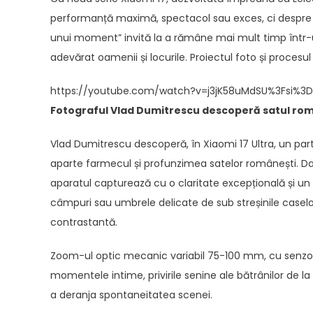
performanță maximă, spectacol sau exces, ci despre p
unui moment” invită la a rămâne mai mult timp într-u
adevărat oamenii și locurile. Proiectul foto și procesul 
https://youtube.com/watch?v=j3jK58uMdSU%3Fsi%
Fotograful Vlad Dumitrescu descoperă satul român
Vlad Dumitrescu descoperă, în Xiaomi 17 Ultra, un part
aparte farmecul și profunzimea satelor românești. Dato
aparatul capturează cu o claritate excepțională și un
câmpuri sau umbrele delicate de sub streșinile caselor t
contrastantă.
Zoom-ul optic mecanic variabil 75-100 mm, cu senzorul
momentele intime, privirile senine ale bătrânilor de la
a deranja spontaneitatea scenei.