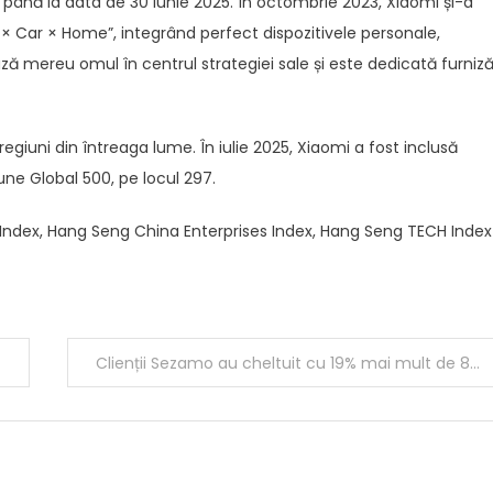
, până la data de 30 iunie 2025. În octombrie 2023, Xiaomi și-a
 × Car × Home”, integrând perfect dispozitivele personale,
 mereu omul în centrul strategiei sale și este dedicată furnizăr
egiuni din întreaga lume. În iulie 2025, Xiaomi a fost inclusă
ne Global 500, pe locul 297.
ndex, Hang Seng China Enterprises Index, Hang Seng TECH Index 
Clienții Sezamo au cheltuit cu 19% mai mult de 8 Martie: florile, ciocolata și vinul au dominat comenzile Sezamo