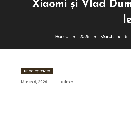
Xiaomi și Vlad Dum
l
Home
2026
March
6
Uncategorized
March 6, 2026
admin
Xiaomi Și Vlad Dumitrescu
Românesc Prin Lentila Nou