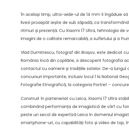
În același timp, ultra-wide-ul de 14 mm îi îngăduie să
livezi proaspăt ieșite de sub zăpadă, ca transformân
ritmuri și prezență. Cu Xiaomi 17 Ultra, tehnologia de 
imagini de o calitate remarcabilă, a sufletului și a fr
Vlad Dumitrescu, fotograf din Brașov, este dedicat cu 
România încă din copilărie, a descoperit fotografia ac
contactul cu oamenii și tradițiile satelor. De-a lungul 
concursuri importante, inclusiv locul 1 la National Geo
Fotografie Etnografică, la categoria Portret – concursu
Construit în parteneriat cu Leica, Xiaomi 17 Ultra sta
combinând performanța de imagistică de vârf cu formă
peste un secol de expertiză Leica în domeniul imagist
smartphone-uri, cu capabilități foto și video de top, în