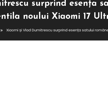
itrescu surprind esența sa
entila noului Xiaomi 17 Ult
Xiaomi și Vlad Dumitrescu surprind esența satului românesc
 Surprind Esența Satului
lui Xiaomi 17 Ultra