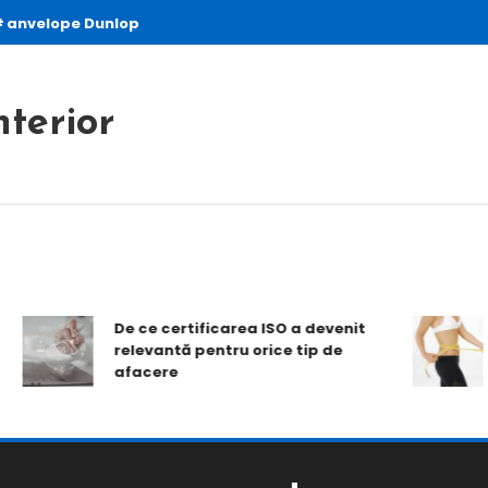
anvelope Dunlop
nterior
T
De ce certificarea ISO a devenit
o
relevantă pentru orice tip de
2
afacere
m
r