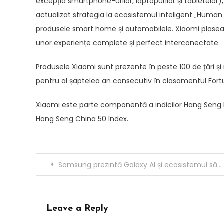
excepția smartphone-urilor, laptopurilor și tabletelor)
actualizat strategia la ecosistemul inteligent „Human
produsele smart home și automobilele. Xiaomi plasează
unor experiențe complete și perfect interconectate.
Produsele Xiaomi sunt prezente în peste 100 de țări și r
pentru al șaptelea an consecutiv în clasamentul Fortu
Xiaomi este parte componentă a indicilor Hang Seng I
Hang Seng China 50 Index.
Post
Samsung prezintă Galaxy AI și ecosistemul său conectat la MWC 2026
navigation
Leave a Reply