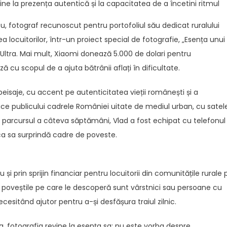
ine la prezența autentică și la capacitatea de a încetini ritmul
, fotograf recunoscut pentru portofoliul său dedicat ruralului
 locuitorilor, într-un proiect special de fotografie, „Esența unui
7 Ultra. Mai mult, Xiaomi donează 5.000 de dolari pentru
 cu scopul de a ajuta bătrânii aflați în dificultate.
isaje, cu accent pe autenticitatea vieții românești și a
ce publicului cadrele României uitate de mediul urban, cu satele
 pe parcursul a câteva săptămâni, Vlad a fost echipat cu telefonul
 ca sa surprindă cadre de poveste.
i prin sprijin financiar pentru locuitorii din comunitățile rurale 
și poveștile pe care le descoperă sunt vârstnici sau persoane cu
cesitând ajutor pentru a-și desfășura traiul zilnic.
, fotografia revine la esența sa: nu este vorba despre