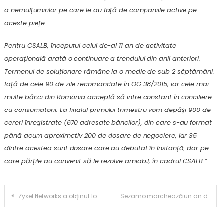
a nemulțumirilor pe care le au față de companiile active pe
aceste piețe.
Pentru CSALB, începutul celui de-al 11 an de activitate
operațională arată o continuare a trendului din anii anteriori.
Termenul de soluționare rămâne la o medie de sub 2 săptămâni,
față de cele 90 de zile recomandate în OG 38/2015, iar cele mai
multe bănci din România acceptă să intre constant în conciliere
cu consumatorii. La finalul primului trimestru vom depăși 900 de
cereri înregistrate (670 adresate băncilor), din care s-au format
până acum aproximativ 200 de dosare de negociere, iar 35
dintre acestea sunt dosare care au debutat în instanță, dar pe
care părțile au convenit să le rezolve amiabil, în cadrul CSALB.”
Post
Zyxel Networks a obținut locul întâi în clasamentul pentru firewall-uri și VPN-uri în cel mai recent sondaj de securitate realizat de Techconsult
Sezamo marchează un an de la introducerea produselor Marks & Spencer Food: 1 din 10 coșuri de cumpărături conține cel puțin un produs din această gamă
navigation