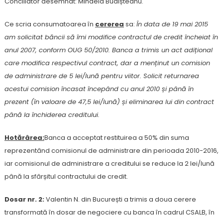
Conciliator desemnat: Mihaela Budișteanu.
Ce scria consumatoarea în
cererea
sa:
În data de 19 mai 2015
am solicitat băncii să îmi modifice contractul de credit încheiat în
anul 2007, conform OUG 50/2010. Banca a trimis un act adițional
care modifica respectivul contract, dar a menținut un comision
de administrare de 5 lei/lună pentru viitor. Solicit returnarea
acestui comision încasat începând cu anul 2010 și până în
prezent (în valoare de 47,5 lei/lună) și eliminarea lui din contract
până la închiderea creditului.
Hotărârea:
Banca a acceptat restituirea a 50% din suma
reprezentând comisionul de administrare din perioada 2010-2016,
iar comisionul de administrare a creditului se reduce la 2 lei/lună
până la sfârșitul contractului de credit.
Dosar nr. 2:
Valentin N. din București a trimis a doua cerere
transformată în dosar de negociere cu banca în cadrul CSALB, în