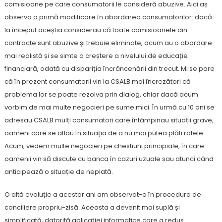
comisioane pe care consumatorii le consideră abuzive. Aici aș
observa o primă modificare în abordarea consumatorilor: dacă
la început aceștia considerau că toate comisioanele din
contracte sunt abuzive și trebuie eliminate, acum au o abordare
mai realistă și se simte o creștere a nivelului de educație
financiară, odată cu dispariția încrâncenării din trecut. Mi se pare
că în prezent consumatorii vin la CSALB mai încrezători că
problema lor se poate rezolva prin dialog, chiar dacă acum
vorbim de mai multe negocieri pe sume mici. În urmă cu 10 ani se
adresau CSALB mulți consumatori care întâmpinau situații grave,
oameni care se aflau în situația de a nu mai putea plăti ratele.
Acum, vedem multe negocieri pe chestiuni principiale, în care
oamenii vin să discute cu banca în cazuri uzuale sau atunci când
anticipează o situație de neplată.
O altă evoluție a acestor ani am observat-o în procedura de
conciliere propriu-zisă. Aceasta a devenit mai suplă și
simplificată, datorită aplicației informatice care a redus