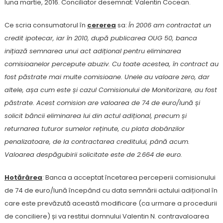
luna martie, 2016. Conciliator desemnat: Valentin Cocean.
Ce scria consumatorul în
cererea
sa:
În 2006 am contractat un
credit ipotecar, iar în 2010, după publicarea OUG 50, banca
inițiază semnarea unui act adițional pentru eliminarea
comisioanelor percepute abuziv. Cu toate acestea, în contract au
fost păstrate mai multe comisioane. Unele au valoare zero, dar
altele, așa cum este și cazul Comisionului de Monitorizare, au fost
păstrate. Acest comision are valoarea de 74 de euro/lună și
solicit băncii eliminarea lui din actul adițional, precum și
returnarea tuturor sumelor reținute, cu plata dobânzilor
penalizatoare, de la contractarea creditului, până acum.
Valoarea despăgubirii solicitate este de 2.664 de euro.
Hotărârea
: Banca a acceptat încetarea perceperii comisionului
de 74 de euro/lună începând cu data semnării actului adițional în
care este prevăzută această modificare (ca urmare a procedurii
de conciliere) și va restitui domnului Valentin N. contravaloarea