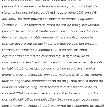
încrederea că acest mecanism chiar funcționează, într-o
perioadă în care neîncrederea era foarte pronunțată față de
sistemul bancar. Înființarea CSALB (septembrie 2015, prin OG
38/2015), cu doar câteva luni înainte de primele negocieri
(martie 2016,) deschidea un drum pe cât de nou și provocator,
pe atât de necunoscut pentru cadrul instituțional din România.
Privind retrospectiv, atât cererile, cât și soluțiile propuse în
primele dosare par timide în comparație cu cele din prezent.
Oamenii se adresau la început CSALB ca unei instanțe,
argumentau cererea lor invocând legi și așteptau de la
conciliatori să dea “sentințe” care să compenseze nemulțumirile
lor față de bănci. Astăzi, consumatorii de produse și servicii
financiare au la dispoziție, prin intermediul CSALB, un instrument
facil de negociere, perfecționat an de an și, mai ales, o punte de
dialog cu băncile. Singura dezamăgire a acestor ani este că
modelul CSALB nu a fost replicat și în alte domenii, cum ar fi în
domeniile utilităților, comunicațiilor, transporturilor, acolo unde
consumatorii ar trebui să aibă platforme de soluționare amiabilă