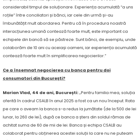
considerabil timpul de soluționare. Experiența acumulată “a uns
roțile” între conciliatori și bănci, iar cele din urmă și-au
îmbunătățit mult abordarea. Pentru că în procedura noastră
interacțiunea umană contează foarte mult, este important ca
echipele din bancă să se păstreze. Sunt bănci, de exemplu, unde
colaborăm de 10 ani cu aceiași oameni, iar experiența acumulată
contează foarte mult în simplificarea negocierilor.”
Ce a însemnat negocierea cu banca pentru doi
consumatori din București?
Marian Vlad, 44 de ani, București:
„Pentru familia mea, soluția
oferită în cadrul CSALB în anul 2025 a fost ca un nou început. Rata
pe care o aveam la banca s-a redus la jumătate (de la 500 de lei
lunar, la 260 de lei), după ce banca a șters din soldul rămas de
achitat suma de 60 de mii de lei. Banca și echipa CSALB au
colaborat pentru obținerea acestei soluții la care nu ne puteam