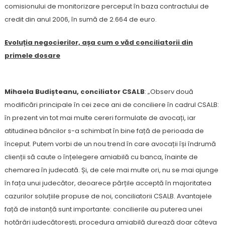
comisionului de monitorizare perceput în baza contractului de
credit din anul 2006, în sumă de 2.664 de euro.
Evoluția negocierilor, așa cum o văd conciliatorii din
primele dosare
Mihaela Budișteanu, conciliator CSALB
: „Observ două
modificări principale în cei zece ani de conciliere în cadrul CSALB:
în prezent vin tot mai multe cereri formulate de avocați, iar
atitudinea băncilor s-a schimbat în bine față de perioada de
început. Putem vorbi de un nou trend în care avocații își îndrumă
clienții să caute o înțelegere amiabilă cu banca, înainte de
chemarea în judecată. Și, de cele mai multe ori, nu se mai ajunge
în fața unui judecător, deoarece părțile acceptă în majoritatea
cazurilor soluțiile propuse de noi, conciliatorii CSALB. Avantajele
față de instanță sunt importante: concilierile au puterea unei
hotărâri judecătorești, procedura amiabilă durează doar câteva