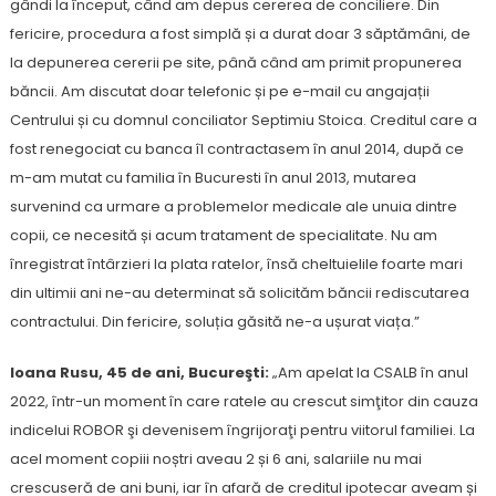
gândi la început, când am depus cererea de conciliere. Din
fericire, procedura a fost simplă și a durat doar 3 săptămâni, de
la depunerea cererii pe site, până când am primit propunerea
băncii. Am discutat doar telefonic și pe e-mail cu angajații
Centrului și cu domnul conciliator Septimiu Stoica. Creditul care a
fost renegociat cu banca îl contractasem în anul 2014, după ce
m-am mutat cu familia în Bucuresti în anul 2013, mutarea
survenind ca urmare a problemelor medicale ale unuia dintre
copii, ce necesită și acum tratament de specialitate. Nu am
înregistrat întârzieri la plata ratelor, însă cheltuielile foarte mari
din ultimii ani ne-au determinat să solicităm băncii rediscutarea
contractului. Din fericire, soluția găsită ne-a ușurat viața.”
Ioana Rusu, 45 de ani, Bucureşti:
„Am apelat la CSALB în anul
2022, într-un moment în care ratele au crescut simţitor din cauza
indicelui ROBOR şi devenisem îngrijoraţi pentru viitorul familiei. La
acel moment copiii noștri aveau 2 și 6 ani, salariile nu mai
crescuseră de ani buni, iar în afară de creditul ipotecar aveam și