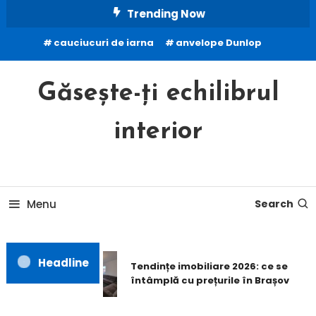
Skip
Trending Now
To
cauciucuri de iarna
anvelope Dunlop
Content
Găsește-ți echilibrul
interior
Menu
Search
Headline
Tendințe imobiliare 2026: ce se
întâmplă cu prețurile în Brașov