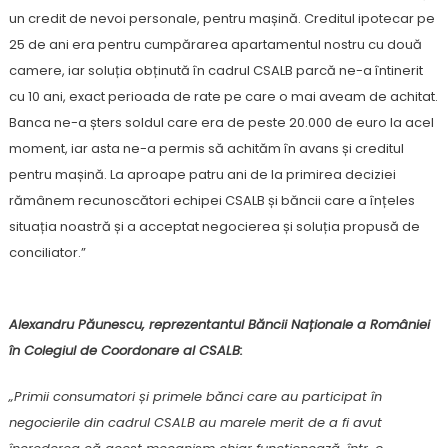
un credit de nevoi personale, pentru mașină. Creditul ipotecar pe
25 de ani era pentru cumpărarea apartamentul nostru cu două
camere, iar soluția obținută în cadrul CSALB parcă ne-a întinerit
cu 10 ani, exact perioada de rate pe care o mai aveam de achitat.
Banca ne-a șters soldul care era de peste 20.000 de euro la acel
moment, iar asta ne-a permis să achităm în avans și creditul
pentru mașină. La aproape patru ani de la primirea deciziei
rămânem recunoscători echipei CSALB și băncii care a înțeles
situația noastră și a acceptat negocierea și soluția propusă de
conciliator.”
Alexandru Păunescu, reprezentantul Băncii Naționale a României
în Colegiul de Coordonare al CSALB:
„Primii consumatori și primele bănci care au participat în
negocierile din cadrul CSALB au marele merit de a fi avut