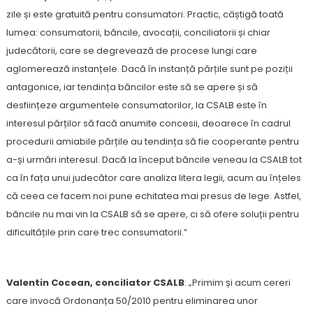
zile și este gratuită pentru consumatori. Practic, câștigă toată
lumea: consumatorii, băncile, avocații, conciliatorii și chiar
judecătorii, care se degrevează de procese lungi care
aglomerează instanțele. Dacă în instanță părțile sunt pe poziții
antagonice, iar tendința băncilor este să se apere și să
desființeze argumentele consumatorilor, la CSALB este în
interesul părților să facă anumite concesii, deoarece în cadrul
procedurii amiabile părțile au tendința să fie cooperante pentru
a-și urmări interesul. Dacă la început băncile veneau la CSALB tot
ca în fața unui judecător care analiza litera legii, acum au înțeles
că ceea ce facem noi pune echitatea mai presus de lege. Astfel,
băncile nu mai vin la CSALB să se apere, ci să ofere soluții pentru
dificultățile prin care trec consumatorii.”
Valentin Cocean, conciliator CSALB
: „Primim și acum cereri
care invocă Ordonanța 50/2010 pentru eliminarea unor