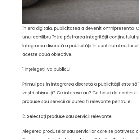
În era digitală, publicitatea a devenit omniprezentă. C
unui echilibru între păstrarea integrității conținutului
Integrarea discretă a publicității în conținutul editoria
aceste două obiective.
1.Înțelegeți-va publicul
Primul pas în integrarea discretă a publicității este să î
voștri obișnuiți? Ce interese au? Ce tipuri de conținu
produse sau servicii ar putea fi relevante pentru ei.
2. Selectați produse sau servicii relevante
Alegerea produselor sau serviciilor care se potrivesc c