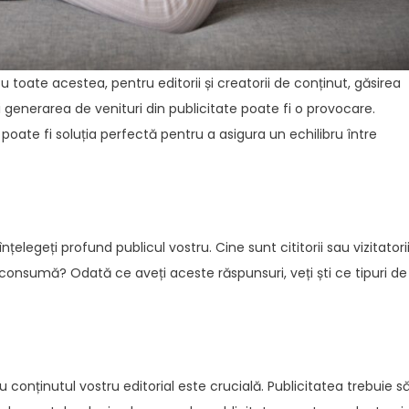
u toate acestea, pentru editorii și creatorii de conținut, găsirea
 și generarea de venituri din publicitate poate fi o provocare.
l poate fi soluția perfectă pentru a asigura un echilibru între
nțelegeți profund publicul vostru. Cine sunt cititorii sau vizitatori
t consumă? Odată ce aveți aceste răspunsuri, veți ști ce tipuri de
u conținutul vostru editorial este crucială. Publicitatea trebuie s