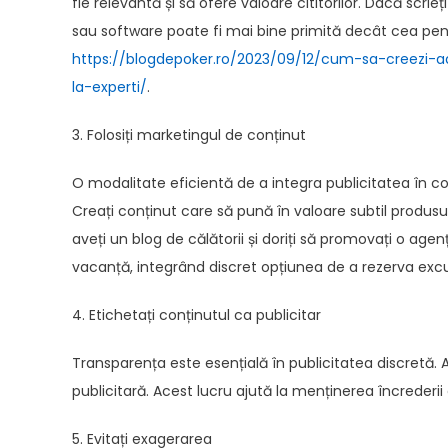
fie relevantă și să ofere valoare cititorilor. Dacă scr
sau software poate fi mai bine primită decât cea pen
https://blogdepoker.ro/2023/09/12/cum-sa-creezi-ad
la-experti/
.
3. Folosiți marketingul de conținut
O modalitate eficientă de a integra publicitatea în co
Creați conținut care să pună în valoare subtil produsu
aveți un blog de călătorii și doriți să promovați o age
vacanță, integrând discret opțiunea de a rezerva excu
4. Etichetați conținutul ca publicitar
Transparența este esențială în publicitatea discretă.
publicitară. Acest lucru ajută la menținerea încrederii ci
5. Evitați exagerarea