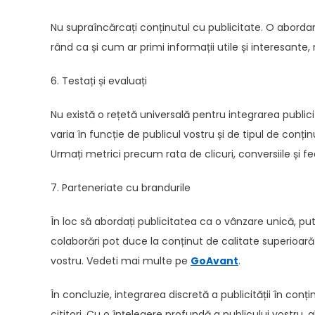
Nu supraîncărcați conținutul cu publicitate. O abordare 
rând ca și cum ar primi informații utile și interesante,
6. Testați și evaluați
Nu există o rețetă universală pentru integrarea publici
varia în funcție de publicul vostru și de tipul de conțin
Urmați metrici precum rata de clicuri, conversiile și fe
7. Parteneriate cu brandurile
În loc să abordați publicitatea ca o vânzare unică, p
colaborări pot duce la conținut de calitate superioară ș
vostru. Vedeti mai multe pe
GoAvant
.
În concluzie, integrarea discretă a publicității în conți
cititori. Cu o înțelegere profundă a publicului vostru, 