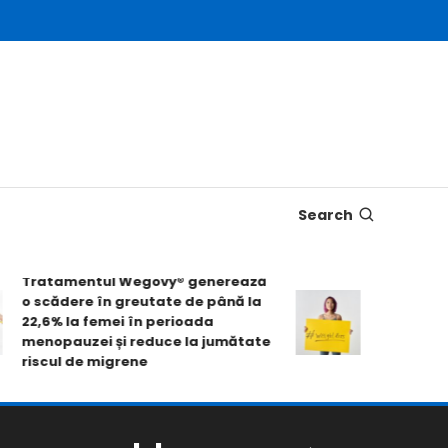
Search
Tratamentul Wegovy® generează
Pastila Wego
o scădere în greutate de până la
slăbire de pe
22,6% la femei în perioada
scorurile de 
menopauzei și reduce la jumătate
mobilității fi
riscul de migrene