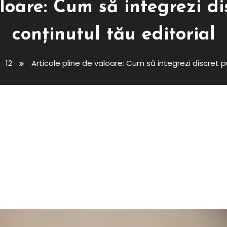
loare: Cum să integrezi di
conținutul tău editorial
12
Articole pline de valoare: Cum să integrezi discret pu
 Cum Să Integrezi Discret
Tău Editorial