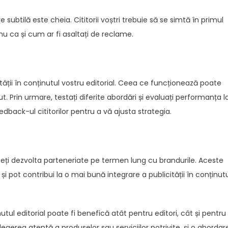
subtilă este cheia. Cititorii voștri trebuie să se simtă în primul
 nu ca și cum ar fi asaltați de reclame.
tății în conținutul vostru editorial. Ceea ce funcționează poate
ut. Prin urmare, testați diferite abordări și evaluați performanța lo
edback-ul cititorilor pentru a vă ajusta strategia.
uteți dezvolta parteneriate pe termen lung cu brandurile. Aceste
i pot contribui la o mai bună integrare a publicității în conținut
nutul editorial poate fi benefică atât pentru editori, cât și pentru
alegerea atentă a produselor sau serviciilor potrivite, și o abordar