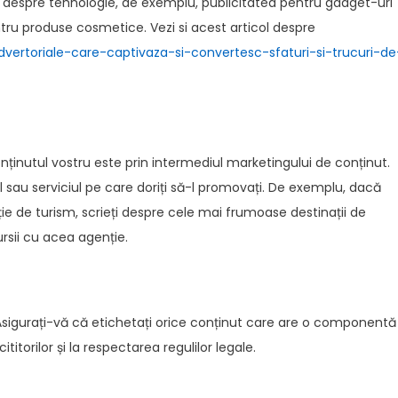
ieți despre tehnologie, de exemplu, publicitatea pentru gadget-uri
tru produse cosmetice. Vezi si acest articol despre
vertoriale-care-captivaza-si-convertesc-sfaturi-si-trucuri-de
nținutul vostru este prin intermediul marketingului de conținut.
l sau serviciul pe care doriți să-l promovați. De exemplu, dacă
nție de turism, scrieți despre cele mai frumoase destinații de
rsii cu acea agenție.
 Asigurați-vă că etichetați orice conținut care are o componentă
titorilor și la respectarea regulilor legale.