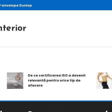
anvelope Dunlop
nterior
De ce certificarea ISO a devenit
relevantă pentru orice tip de
afacere