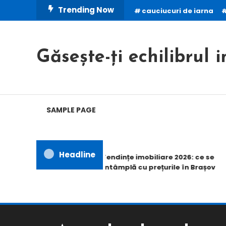
Skip
Trending Now
cauciucuri de iarna
To
Content
Găsește-ți echilibrul i
SAMPLE PAGE
Headline
Tendințe imobiliare 2026: ce se
întâmplă cu prețurile în Brașov