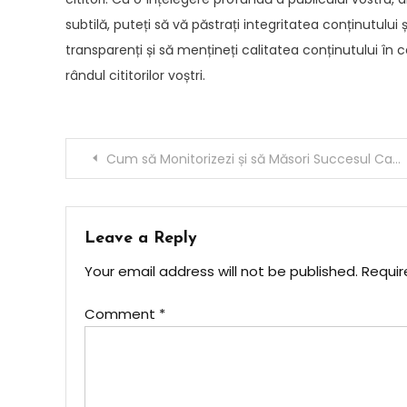
subtilă, puteți să vă păstrați integritatea conținutului ș
transparenți și să mențineți calitatea conținutului în c
rândul cititorilor voștri.
Post
Cum să Monitorizezi și să Măsori Succesul Campaniilor tale de SEO
navigation
Leave a Reply
Your email address will not be published.
Requir
Comment
*